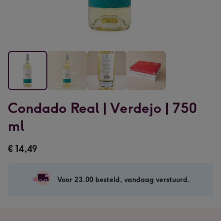
Condado
Condado
Condado
Condado
Condado Real | Verdejo | 750
Real
Real
Real
Real
|
|
|
|
ml
Verdejo
Verdejo
Verdejo
Verdejo
|
|
|
|
€ 14,49
750
750
750
750
ml
ml
ml
ml
afbeelding
afbeelding
afbeelding
afbeelding
Voor 23.00 besteld, vandaag verstuurd.
1
2
3
4