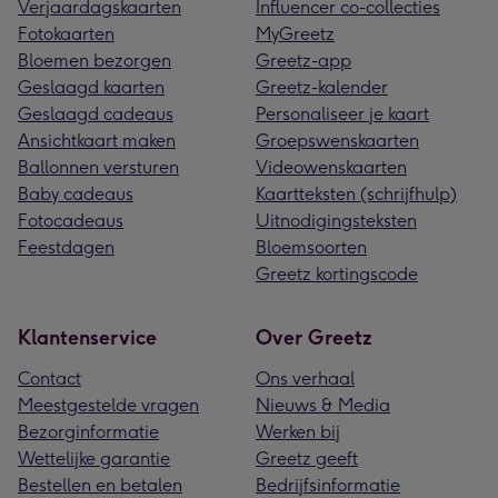
Verjaardagskaarten
Influencer co-collecties
Fotokaarten
MyGreetz
Bloemen bezorgen
Greetz-app
Geslaagd kaarten
Greetz-kalender
Geslaagd cadeaus
Personaliseer je kaart
Ansichtkaart maken
Groepswenskaarten
Ballonnen versturen
Videowenskaarten
Baby cadeaus
Kaartteksten (schrijfhulp)
Fotocadeaus
Uitnodigingsteksten
Feestdagen
Bloemsoorten
Greetz kortingscode
Klantenservice
Over Greetz
Contact
Ons verhaal
Meestgestelde vragen
Nieuws & Media
Bezorginformatie
Werken bij
Wettelijke garantie
Greetz geeft
Bestellen en betalen
Bedrijfsinformatie