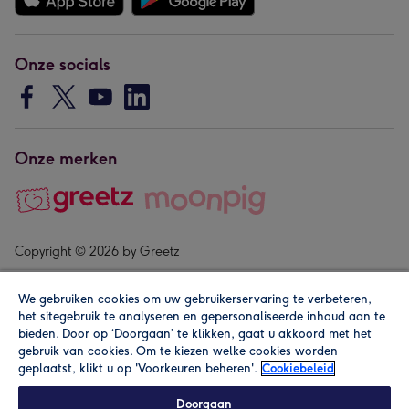
Onze socials
Onze merken
Copyright © 2026 by Greetz
We gebruiken cookies om uw gebruikerservaring te verbeteren,
het sitegebruik te analyseren en gepersonaliseerde inhoud aan te
bieden. Door op ‘Doorgaan’ te klikken, gaat u akkoord met het
gebruik van cookies. Om te kiezen welke cookies worden
geplaatst, klikt u op 'Voorkeuren beheren'.
Cookiebeleid
Alle prijzen zijn inclusief btw en andere heffingen. Lees de
algemene voorwaarden
.
Doorgaan