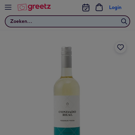
Bekijk meer
Login
Zoeken