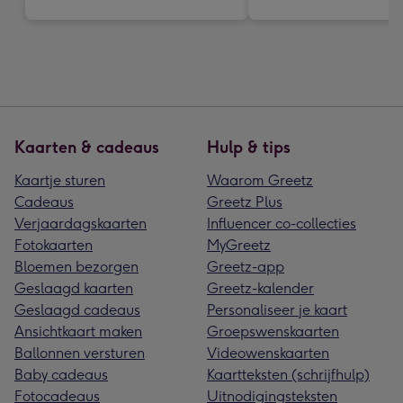
Kaarten & cadeaus
Hulp & tips
Kaartje sturen
Waarom Greetz
Cadeaus
Greetz Plus
Verjaardagskaarten
Influencer co-collecties
Fotokaarten
MyGreetz
Bloemen bezorgen
Greetz-app
Geslaagd kaarten
Greetz-kalender
Geslaagd cadeaus
Personaliseer je kaart
Ansichtkaart maken
Groepswenskaarten
Ballonnen versturen
Videowenskaarten
Baby cadeaus
Kaartteksten (schrijfhulp)
Fotocadeaus
Uitnodigingsteksten