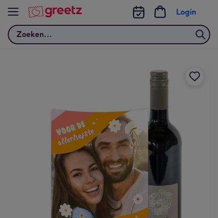
Bekijk meer
Login
Zoeken