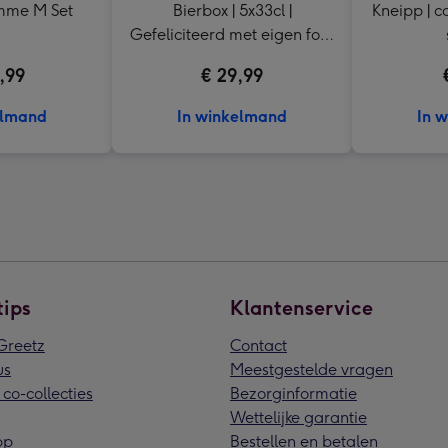
omme M Set
Bierbox | 5x33cl |
Kneipp | 
Gefeliciteerd met eigen foto
en naam
,99
€ 29,99
elmand
In winkelmand
In 
tips
Klantenservice
reetz
Contact
us
Meestgestelde vragen
 co-collecties
Bezorginformatie
Wettelijke garantie
pp
Bestellen en betalen