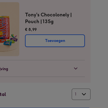
Tony's Chocolonely |
Pouch | 135g
€ 8,99
Toevoegen
jving
tal