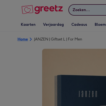
Bekijk meer
Zoeken
Vervolgkeuzelijst
Vervolgkeuzelijst
Vervolgkeuzelijst
Vervolgkeuz
Kaarten
Verjaardag
Cadeaus
Bloem
Kaarten openen
Verjaardag openen
Cadeaus openen
Bloemen o
Home
JANZEN | Giftset L | For Men