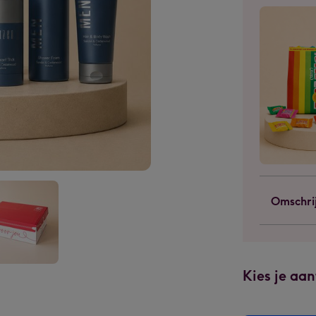
Omschri
ZEN
Kies je aan
et