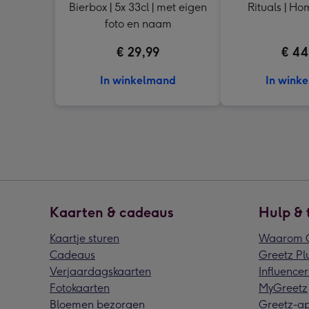
Bierbox | 5x 33cl | met eigen
Rituals | H
foto en naam
€ 29,99
€ 44
In winkelmand
In wink
Kaarten & cadeaus
Hulp & 
Kaartje sturen
Waarom G
Cadeaus
Greetz Pl
Verjaardagskaarten
Influencer
Fotokaarten
MyGreetz
Bloemen bezorgen
Greetz-a