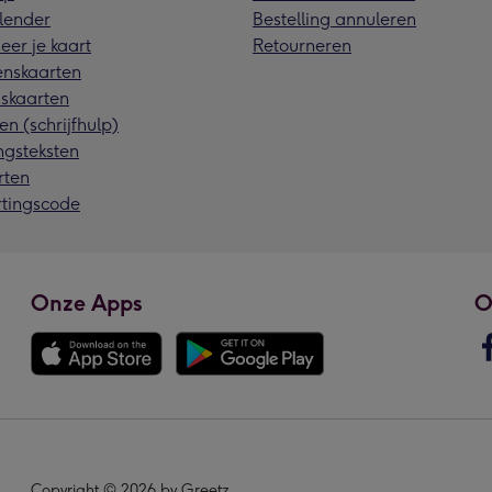
lender
Bestelling annuleren
eer je kaart
Retourneren
nskaarten
skaarten
en (schrijfhulp)
ngsteksten
rten
rtingscode
Onze Apps
O
Copyright © 2026 by Greetz