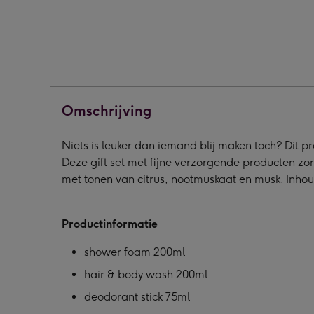
L
L
L
|
|
|
For
For
For
Men
Men
Men
afbeelding
afbeelding
afbe
1
2
3
Omschrijving
Niets is leuker dan iemand blij maken toch? Dit p
Deze gift set met fijne verzorgende producten zor
met tonen van citrus, nootmuskaat en musk. Inhou
Productinformatie
shower foam 200ml
hair & body wash 200ml
deodorant stick 75ml