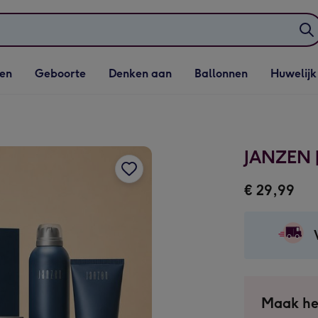
elijst
Vervolgkeuzelijst
Vervolgkeuzelijst
Vervolgkeuzelijst
Vervolgkeuzeli
en
Geboorte
Denken aan
Ballonnen
Huwelijk
penen
Geboorte openen
Denken aan openen
Ballonnen openen
Huwelijk open
JANZEN | 
€ 29,99
Maak he