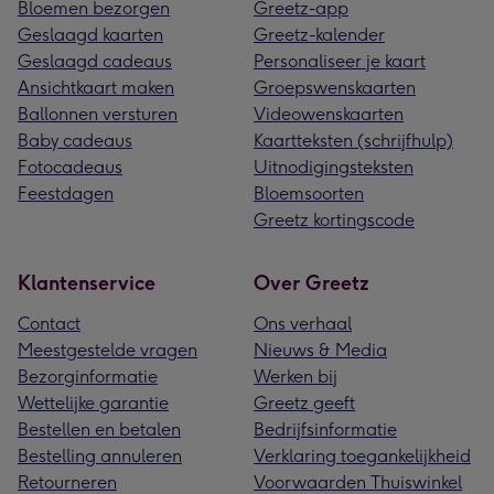
Bloemen bezorgen
Greetz-app
Geslaagd kaarten
Greetz-kalender
Geslaagd cadeaus
Personaliseer je kaart
Ansichtkaart maken
Groepswenskaarten
Ballonnen versturen
Videowenskaarten
Baby cadeaus
Kaartteksten (schrijfhulp)
Fotocadeaus
Uitnodigingsteksten
Feestdagen
Bloemsoorten
Greetz kortingscode
Klantenservice
Over Greetz
Contact
Ons verhaal
Meestgestelde vragen
Nieuws & Media
Bezorginformatie
Werken bij
Wettelijke garantie
Greetz geeft
Bestellen en betalen
Bedrijfsinformatie
Bestelling annuleren
Verklaring toegankelijkheid
Retourneren
Voorwaarden Thuiswinkel