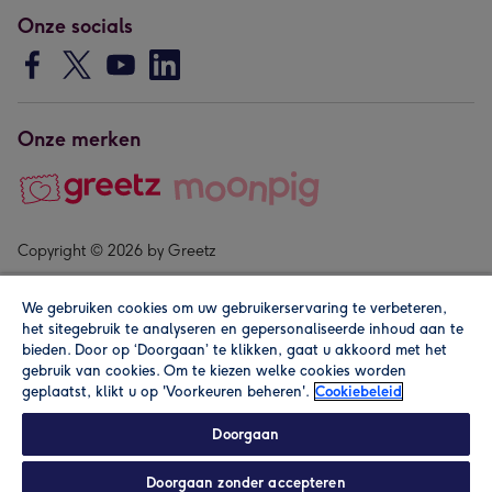
Onze socials
Onze merken
Copyright © 2026 by Greetz
We gebruiken cookies om uw gebruikerservaring te verbeteren,
het sitegebruik te analyseren en gepersonaliseerde inhoud aan te
bieden. Door op ‘Doorgaan’ te klikken, gaat u akkoord met het
gebruik van cookies. Om te kiezen welke cookies worden
geplaatst, klikt u op 'Voorkeuren beheren'.
Cookiebeleid
Alle prijzen zijn inclusief btw en andere heffingen. Lees de
algemene voorwaarden
.
Doorgaan
Doorgaan zonder accepteren