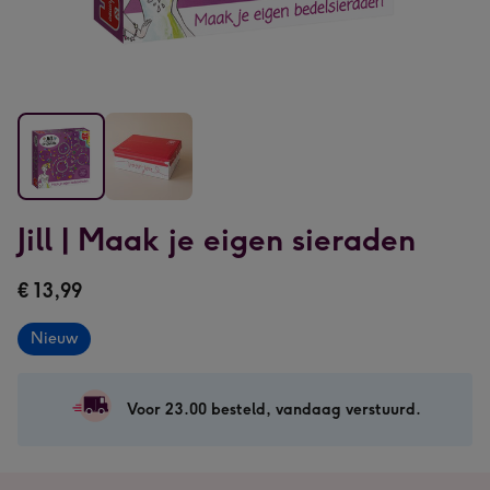
Jill
Jill
Jill | Maak je eigen sieraden
|
|
Maak
Maak
€ 13,99
je
je
eigen
eigen
Nieuw
sieraden
sieraden
afbeelding
afbeelding
1
2
Voor 23.00 besteld, vandaag verstuurd.