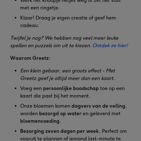
Werk het knoopje netjes weg of zet het vast
met een ringetje.
Klaar! Draag je eigen creatie of geef hem
cadeau.
Twijfel je nog? We hebben nog veel meer leuke
spellen en puzzels om uit te kiezen.
Ontdek ze hier!
Waarom Greetz:
Een klein gebaar, een groots effect - Met
Greetz geef je altijd meer dan een kaart.
Voeg een
persoonlijke boodschap
toe op een
kaart die past bij het moment.
Onze bloemen komen
dagvers van de veiling
,
worden
bezorgd op water
en geleverd met
bloemenvoeding
.
Bezorging zeven dagen per week.
Perfect om
vooruit te plannen of iemand last-minute te