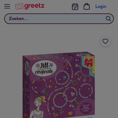
Bekijk meer
Login
Zoeken