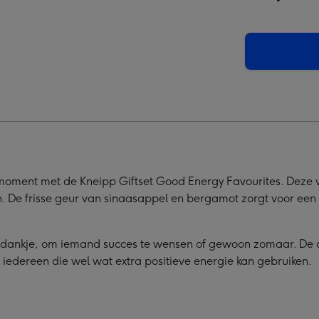
|
|
d
Good
Good
gy
Energy
Energy
elding
afbeelding
afbeelding
4
5
nmoment met de Kneipp Giftset Good Energy Favourites. Deze
n. De frisse geur van sinaasappel en bergamot zorgt voor een
bedankje, om iemand succes te wensen of gewoon zomaar. De
 iedereen die wel wat extra positieve energie kan gebruiken.