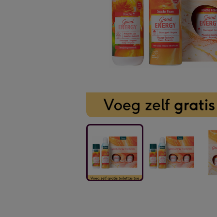
Kneipp
Kneipp
Knei
|
|
|
Giftset
Giftset
Gifts