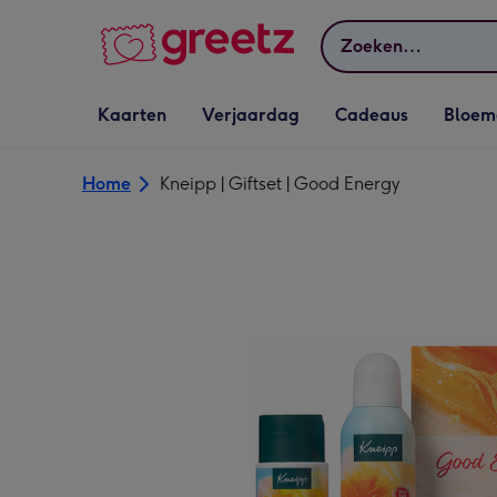
Bekijk meer
Zoeken
Vervolgkeuzelijst
Vervolgkeuzelijst
Vervolgkeuzelijst
Vervolgkeuz
Kaarten
Verjaardag
Cadeaus
Bloem
Kaarten openen
Verjaardag openen
Cadeaus openen
Bloemen o
Home
Kneipp | Giftset | Good Energy