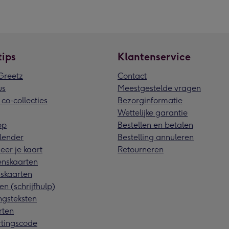
tips
Klantenservice
reetz
Contact
us
Meestgestelde vragen
 co-collecties
Bezorginformatie
Wettelijke garantie
pp
Bestellen en betalen
lender
Bestelling annuleren
eer je kaart
Retourneren
nskaarten
skaarten
en (schrijfhulp)
ngsteksten
rten
rtingscode