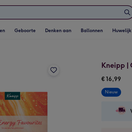
elijst
Vervolgkeuzelijst
Vervolgkeuzelijst
Vervolgkeuzelijst
Vervolgkeuzeli
en
Geboorte
Denken aan
Ballonnen
Huwelijk
penen
Geboorte openen
Denken aan openen
Ballonnen openen
Huwelijk open
Kneipp | 
€ 16,99
Nieuw