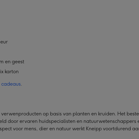
geur
am en geest
x karton
y cadeaus
.
 verwenproducten op basis van planten en kruiden. Het beste
eld door ervaren huidspecialisten en natuurwetenschappers 
pect voor mens, dier en natuur werkt Kneipp voortdurend aa