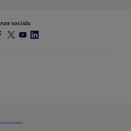
nze socials
oorwaarden
.