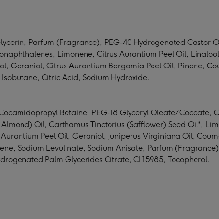
:
lycerin, Parfum (Fragrance), PEG-40 Hydrogenated Castor Oil
onaphthalenes, Limonene, Citrus Aurantium Peel Oil, Linalool,
enol, Geraniol, Citrus Aurantium Bergamia Peel Oil, Pinene, Co
, Isobutane, Citric Acid, Sodium Hydroxide.
, Cocamidopropyl Betaine, PEG-18 Glyceryl Oleate/Cocoate, C
Almond) Oil, Carthamus Tinctorius (Safflower) Seed Oil*, Limo
urantium Peel Oil, Geraniol, Juniperus Virginiana Oil, Coumar
ene, Sodium Levulinate, Sodium Anisate, Parfum (Fragrance), 
ydrogenated Palm Glycerides Citrate, CI 15985, Tocopherol.