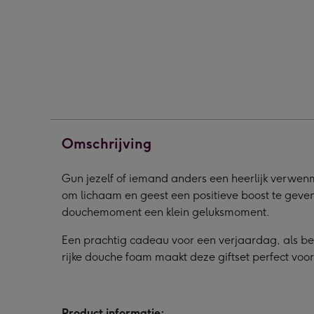
|
|
|
Good
Good
Goo
Energy
Energy
Ener
afbeelding
afbeelding
afbe
1
2
3
Omschrijving
Gun jezelf of iemand anders een heerlijk verwe
om lichaam en geest een positieve boost te geve
douchemoment een klein geluksmoment.
Een prachtig cadeau voor een verjaardag, als 
rijke douche foam maakt deze giftset perfect voor
Product informatie: