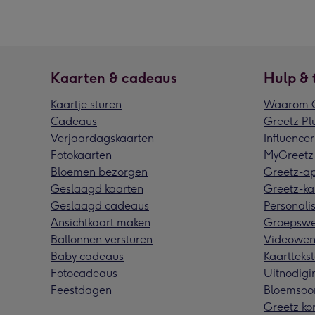
Kaarten & cadeaus
Hulp & 
Kaartje sturen
Waarom G
Cadeaus
Greetz Pl
Verjaardagskaarten
Influencer
Fotokaarten
MyGreetz
Bloemen bezorgen
Greetz-a
Geslaagd kaarten
Greetz-ka
Geslaagd cadeaus
Personalis
Ansichtkaart maken
Groepswe
Ballonnen versturen
Videowen
Baby cadeaus
Kaarttekst
Fotocadeaus
Uitnodigi
Feestdagen
Bloemsoo
Greetz ko