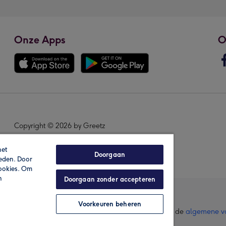
Onze Apps
O
Copyright © 2026 by Greetz
het
Doorgaan
ieden. Door
cookies. Om
n
Doorgaan zonder accepteren
Voorkeuren beheren
lle prijzen zijn inclusief btw en andere heffingen. Lees de
algemene v