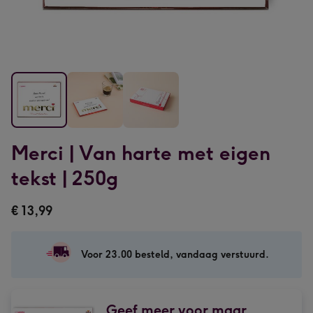
Merci
Merci
Merci
Merci | Van harte met eigen
|
|
|
Van
Van
Van
tekst | 250g
harte
harte
harte
met
met
met
€ 13,99
eigen
eigen
eigen
tekst
tekst
tekst
|
|
|
Voor 23.00 besteld, vandaag verstuurd.
250g
250g
250g
afbeelding
afbeelding
afbeelding
1
2
3
Geef meer voor maar