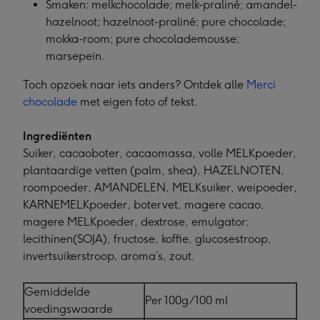
Smaken: melkchocolade; melk-praliné; amandel-
hazelnoot; hazelnoot-praliné; pure chocolade;
mokka-room; pure chocolademousse;
marsepein.
Toch opzoek naar iets anders? Ontdek alle
Merci
chocolade
met eigen foto of tekst.
Ingrediënten
Suiker, cacaoboter, cacaomassa, volle MELKpoeder,
plantaardige vetten (palm, shea), HAZELNOTEN,
roompoeder, AMANDELEN, MELKsuiker, weipoeder,
KARNEMELKpoeder, botervet, magere cacao,
magere MELKpoeder, dextrose, emulgator:
lecithinen(SOJA), fructose, koffie, glucosestroop,
invertsuikerstroop, aroma’s, zout.
Gemiddelde
Per 100g/100 ml
voedingswaarde