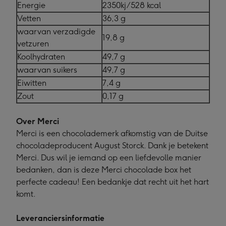
Energie
2350kj/528 kcal
Vetten
36,3 g
waarvan verzadigde
19,8 g
vetzuren
Koolhydraten
49,7 g
waarvan suikers
49,7 g
Eiwitten
7,4 g
Zout
0,17 g
Over Merci
Merci is een chocolademerk afkomstig van de Duitse
chocoladeproducent August Storck. Dank je betekent
Merci. Dus wil je iemand op een liefdevolle manier
bedanken, dan is deze Merci chocolade box het
perfecte cadeau! Een bedankje dat recht uit het hart
komt.
Leveranciersinformatie