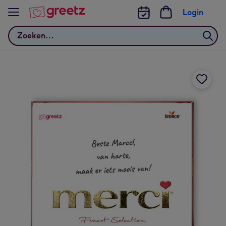
Bekijk meer
Login
Zoeken