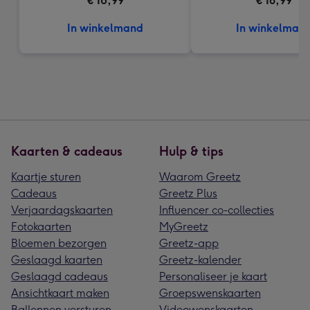
€ 18,99
€ 16,99
In winkelmand
In winkelman
Kaarten & cadeaus
Hulp & tips
Kaartje sturen
Waarom Greetz
Cadeaus
Greetz Plus
Verjaardagskaarten
Influencer co-collecties
Fotokaarten
MyGreetz
Bloemen bezorgen
Greetz-app
Geslaagd kaarten
Greetz-kalender
Geslaagd cadeaus
Personaliseer je kaart
Ansichtkaart maken
Groepswenskaarten
Ballonnen versturen
Videowenskaarten