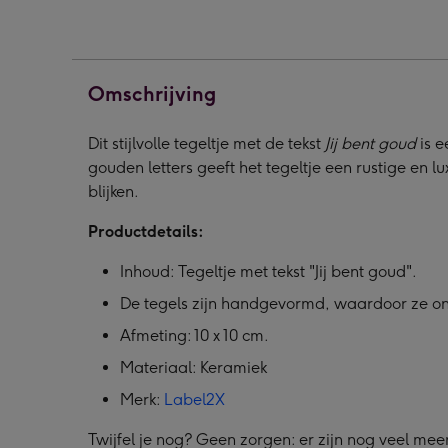
|
|
Jij
Jij
bent
bent
goud
goud
Omschrijving
afbeelding
afbeelding
1
2
Dit stijlvolle tegeltje met de tekst
Jij bent goud
is e
gouden letters geeft het tegeltje een rustige en l
blijken.
Productdetails:
Inhoud: Tegeltje met tekst "Jij bent goud".
De tegels zijn handgevormd, waardoor ze ond
Afmeting: 10 x 10 cm.
Materiaal: Keramiek
Merk:
Label2X
Twijfel je nog? Geen zorgen: er zijn nog veel me