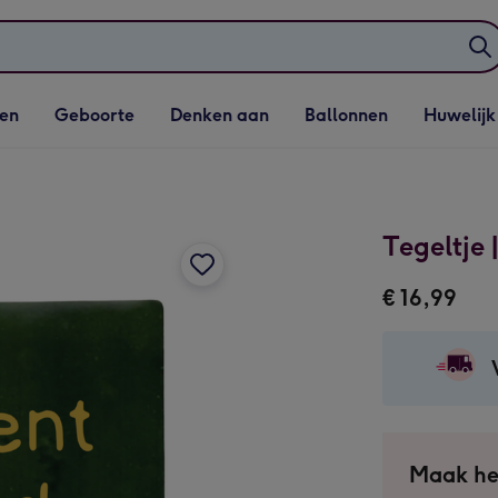
elijst
Vervolgkeuzelijst
Vervolgkeuzelijst
Vervolgkeuzelijst
Vervolgkeuzeli
en
Geboorte
Denken aan
Ballonnen
Huwelijk
penen
Geboorte openen
Denken aan openen
Ballonnen openen
Huwelijk open
Tegeltje 
€ 16,99
Maak he