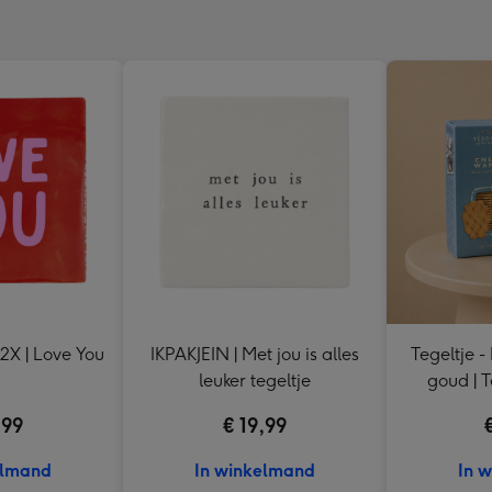
l2X | Love You
IKPAKJEIN | Met jou is alles
Tegeltje - Label2X - Jij bent
leuker tegeltje
goud | 
hartje |
,99
€ 19,99
elmand
In winkelmand
In 