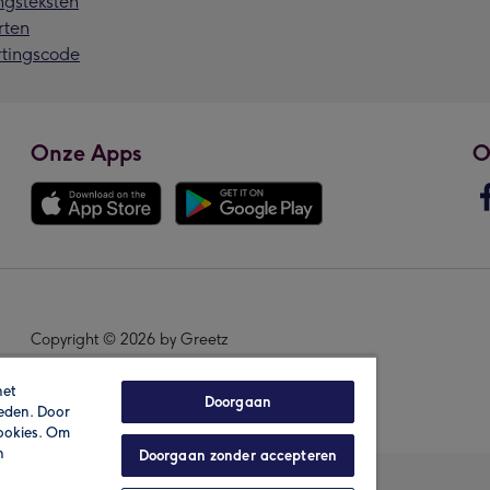
ngsteksten
rten
rtingscode
Onze Apps
O
Copyright © 2026 by Greetz
het
Doorgaan
ieden. Door
cookies. Om
n
Doorgaan zonder accepteren