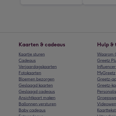
Kaarten & cadeaus
Hulp & 
Kaartje sturen
Waarom G
Cadeaus
Greetz Pl
Verjaardagskaarten
Influencer
Fotokaarten
MyGreetz
Bloemen bezorgen
Greetz-a
Geslaagd kaarten
Greetz-ka
Geslaagd cadeaus
Personalis
Ansichtkaart maken
Groepswe
Ballonnen versturen
Videowen
Baby cadeaus
Kaarttekst