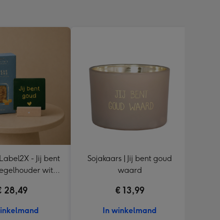
Sojakaars | Jij bent goud
Tegelt
Tegelhouder wit
waard
d
 Kaaswafels 75g
€ 28,49
€ 13,99
winkelmand
In winkelmand