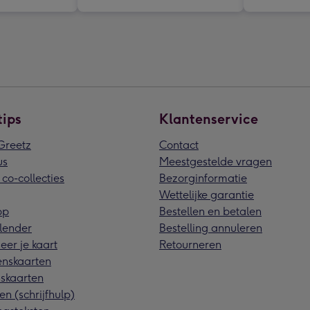
tips
Klantenservice
reetz
Contact
us
Meestgestelde vragen
 co-collecties
Bezorginformatie
Wettelijke garantie
pp
Bestellen en betalen
lender
Bestelling annuleren
eer je kaart
Retourneren
nskaarten
skaarten
en (schrijfhulp)