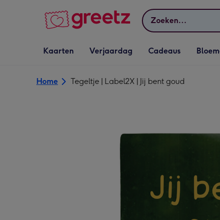
Bekijk meer
Zoeken
Vervolgkeuzelijst
Vervolgkeuzelijst
Vervolgkeuzelijst
Vervolgkeuz
Kaarten
Verjaardag
Cadeaus
Bloem
Kaarten openen
Verjaardag openen
Cadeaus openen
Bloemen o
Home
Tegeltje | Label2X | Jij bent goud