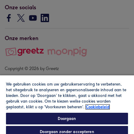
Onze socials
Onze merken
Copyright © 2026 by Greetz
We gebruiken cookies om uw gebruikerservaring te verbeteren,
het sitegebruik te analyseren en gepersonaliseerde inhoud aan te
bieden. Door op ‘Doorgaan’ te klikken, gaat u akkoord met het
gebruik van cookies. Om te kiezen welke cookies worden
geplaatst, klikt u op 'Voorkeuren beheren'.
Cookiebeleid
Alle prijzen zijn inclusief btw en andere heffingen. Lees de
algemene voorwaarden
.
Doorgaan
Doorgaan zonder accepteren