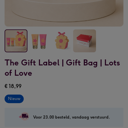
The
The
The
The
The Gift Label | Gift Bag | Lots
Gift
Gift
Gift
Gift
Label
Label
Label
Label
of Love
|
|
|
|
Gift
Gift
Gift
Gift
€ 18,99
Bag
Bag
Bag
Bag
|
|
|
|
Nieuw
Lots
Lots
Lots
Lots
of
of
of
of
Love
Love
Love
Love
Voor 23.00 besteld, vandaag verstuurd.
afbeelding
afbeelding
afbeelding
afbeelding