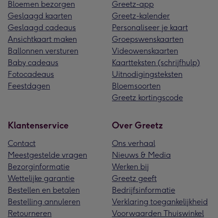
Bloemen bezorgen
Greetz-app
Geslaagd kaarten
Greetz-kalender
Geslaagd cadeaus
Personaliseer je kaart
Ansichtkaart maken
Groepswenskaarten
Ballonnen versturen
Videowenskaarten
Baby cadeaus
Kaartteksten (schrijfhulp)
Fotocadeaus
Uitnodigingsteksten
Feestdagen
Bloemsoorten
Greetz kortingscode
Klantenservice
Over Greetz
Contact
Ons verhaal
Meestgestelde vragen
Nieuws & Media
Bezorginformatie
Werken bij
Wettelijke garantie
Greetz geeft
Bestellen en betalen
Bedrijfsinformatie
Bestelling annuleren
Verklaring toegankelijkheid
Retourneren
Voorwaarden Thuiswinkel