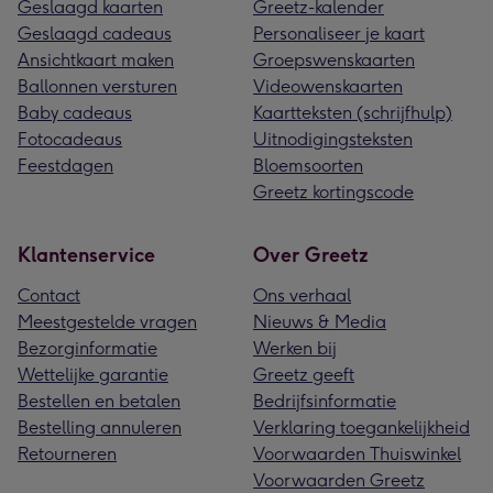
Geslaagd kaarten
Greetz-kalender
Geslaagd cadeaus
Personaliseer je kaart
Ansichtkaart maken
Groepswenskaarten
Ballonnen versturen
Videowenskaarten
Baby cadeaus
Kaartteksten (schrijfhulp)
Fotocadeaus
Uitnodigingsteksten
Feestdagen
Bloemsoorten
Greetz kortingscode
Klantenservice
Over Greetz
Contact
Ons verhaal
Meestgestelde vragen
Nieuws & Media
Bezorginformatie
Werken bij
Wettelijke garantie
Greetz geeft
Bestellen en betalen
Bedrijfsinformatie
Bestelling annuleren
Verklaring toegankelijkheid
Retourneren
Voorwaarden Thuiswinkel
Voorwaarden Greetz