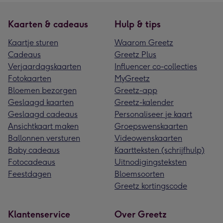
Kaarten & cadeaus
Hulp & tips
Kaartje sturen
Waarom Greetz
Cadeaus
Greetz Plus
Verjaardagskaarten
Influencer co-collecties
Fotokaarten
MyGreetz
Bloemen bezorgen
Greetz-app
Geslaagd kaarten
Greetz-kalender
Geslaagd cadeaus
Personaliseer je kaart
Ansichtkaart maken
Groepswenskaarten
Ballonnen versturen
Videowenskaarten
Baby cadeaus
Kaartteksten (schrijfhulp)
Fotocadeaus
Uitnodigingsteksten
Feestdagen
Bloemsoorten
Greetz kortingscode
Klantenservice
Over Greetz