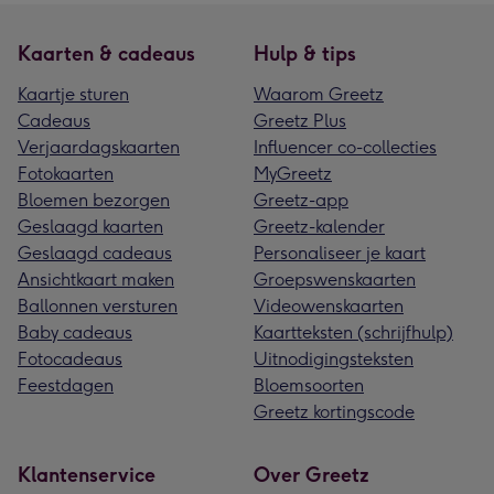
Kaarten & cadeaus
Hulp & tips
Kaartje sturen
Waarom Greetz
Cadeaus
Greetz Plus
Verjaardagskaarten
Influencer co-collecties
Fotokaarten
MyGreetz
Bloemen bezorgen
Greetz-app
Geslaagd kaarten
Greetz-kalender
Geslaagd cadeaus
Personaliseer je kaart
Ansichtkaart maken
Groepswenskaarten
Ballonnen versturen
Videowenskaarten
Baby cadeaus
Kaartteksten (schrijfhulp)
Fotocadeaus
Uitnodigingsteksten
Feestdagen
Bloemsoorten
Greetz kortingscode
Klantenservice
Over Greetz