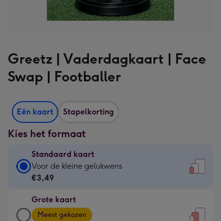
Greetz | Vaderdagkaart | Face
Swap | Footballer
Eén kaart
Stapelkorting
Kies het formaat
Standaard kaart
Standaard
Voor de kleine gelukwens
kaart
€3,49
-
Grote kaart
€3,49
Grote
-
Meest gekozen