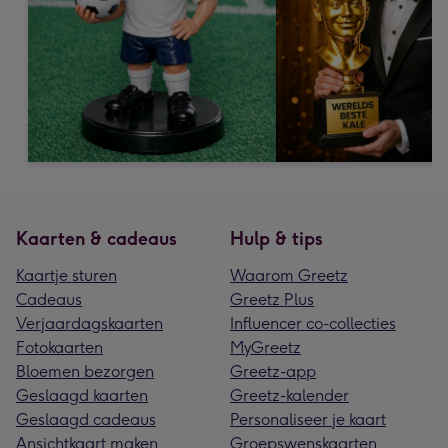
Kaarten & cadeaus
Hulp & tips
Kaartje sturen
Waarom Greetz
Cadeaus
Greetz Plus
Verjaardagskaarten
Influencer co-collecties
Fotokaarten
MyGreetz
Bloemen bezorgen
Greetz-app
Geslaagd kaarten
Greetz-kalender
Geslaagd cadeaus
Personaliseer je kaart
Ansichtkaart maken
Groepswenskaarten