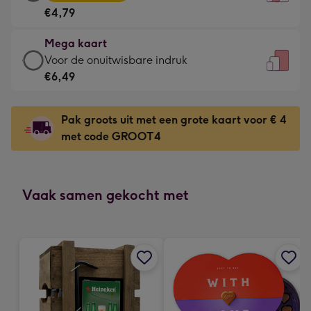
kaart
Voor
€4,79
-
de
€4,79
kleine
Mega kaart
-
gelukwens
Mega
Voor de onuitwisbare indruk
Meest
-
kaart
€6,49
gekozen
Dimensions:
-
-
120
€6,49
Dimensions:
Pak groots uit met een grote kaart voor € 4
x
-
167
met code GROOT4
160
Voor
x
mm
de
231
onuitwisbare
mm
indruk
Vaak samen gekocht met
-
Dimensions:
241
x
333
mm