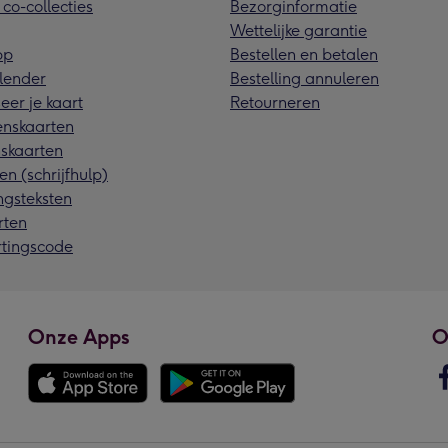
 co-collecties
Bezorginformatie
Wettelijke garantie
pp
Bestellen en betalen
lender
Bestelling annuleren
eer je kaart
Retourneren
nskaarten
skaarten
en (schrijfhulp)
ngsteksten
rten
rtingscode
Onze Apps
O