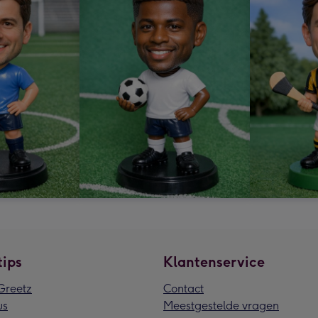
tips
Klantenservice
reetz
Contact
us
Meestgestelde vragen