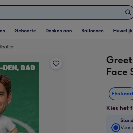
elijst
Vervolgkeuzelijst
Vervolgkeuzelijst
Vervolgkeuzelijst
Vervolgkeuzeli
en
Geboorte
Denken aan
Ballonnen
Huwelijk
penen
Geboorte openen
Denken aan openen
Ballonnen openen
Huwelijk open
tballer
Greet
Face 
Eén kaar
Kies het 
Stan
Stan
Voor 