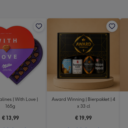
x
333
mm
alines | With Love |
Award Winning | Bierpakket | 4
165g
x 33 cl
€ 13,99
€ 19,99