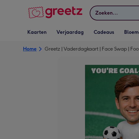
Bekijk meer
Zoeken
Vervolgkeuzelijst
Vervolgkeuzelijst
Vervolgkeuzelijst
Vervolgkeuz
Kaarten
Verjaardag
Cadeaus
Bloem
Kaarten openen
Verjaardag openen
Cadeaus openen
Bloemen o
Home
Greetz | Vaderdagkaart | Face Swap | Foo