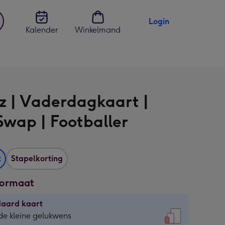
Login
Kalender
Winkelmand
jst
en
z | Vaderdagkaart |
Swap | Footballer
t
Stapelkorting
formaat
daard kaart
daard
de kleine gelukwens