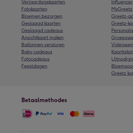
Verjaardagskaarten
Influencer
Fotokaarten
MyGreetz
Bloemen bezorgen
Greetz-a
Geslaagd kaarten
Greetz-ka
Geslaagd cadeaus
Personalis
Ansichtkaart maken
Groepswe
Ballonnen versturen
Videowen
Baby cadeaus
Kaarttekst
Fotocadeaus
Uitnodigi
Feestdagen
Bloemsoo
Greetz ko
Betaalmethodes