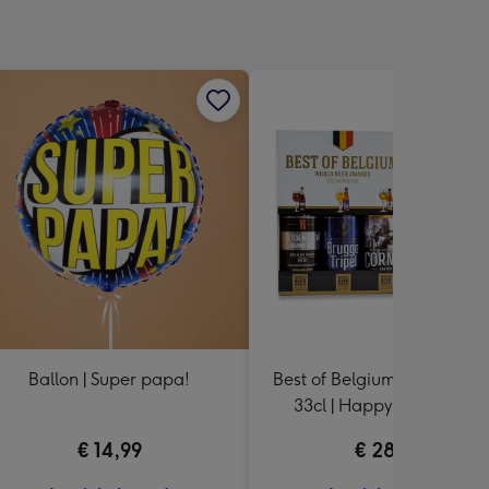
Ballon | Super papa!
Best of Belgium bierpakket 
33cl | Happy socks 41-46
€ 14,99
€ 28,99