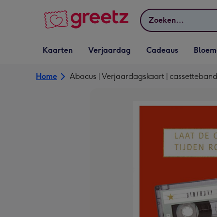
Bekijk meer
Zoeken
Vervolgkeuzelijst
Vervolgkeuzelijst
Vervolgkeuzelijst
Vervolgkeuz
Kaarten
Verjaardag
Cadeaus
Bloem
Kaarten openen
Verjaardag openen
Cadeaus openen
Bloemen o
Home
Abacus | Verjaardagskaart | cassetteban