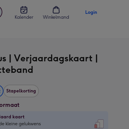
Login
Kalender
Winkelmand
jst
en
s | Verjaardagskaart |
tteband
t
Stapelkorting
formaat
daard kaart
daard
de kleine gelukwens