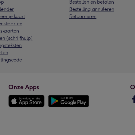
pp
Bestellen en betalen
lender
Bestelling annuleren
eer je kaart
Retourneren
nskaarten
skaarten
en (schrijfhulp)
ngsteksten
rten
rtingscode
Onze Apps
O