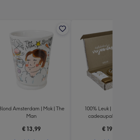
Blond Amsterdam | Mok | The
100% Leuk | Brievenbus
Man
cadeaupakket | Fijne
verjaardag
€ 13,99
€ 19,95