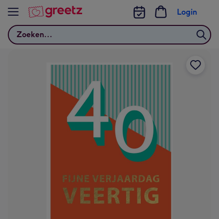
Bekijk meer
Login
Zoeken