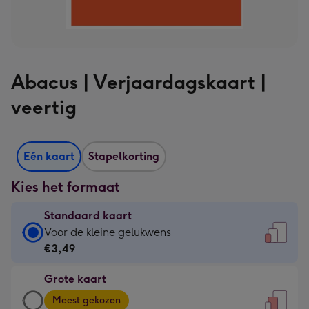
Abacus | Verjaardagskaart |
veertig
Eén kaart
Stapelkorting
Kies het formaat
Standaard kaart
Standaard
Voor de kleine gelukwens
kaart
€3,49
-
Grote kaart
€3,49
Grote
-
Meest gekozen