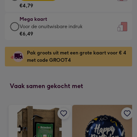
kaart
Voor
€4,79
-
de
€4,79
kleine
Mega kaart
-
gelukwens
Mega
Voor de onuitwisbare indruk
Meest
-
kaart
€6,49
gekozen
Dimensions:
-
-
120
€6,49
Dimensions:
Pak groots uit met een grote kaart voor € 4
x
-
167
met code GROOT4
160
Voor
x
mm
de
231
onuitwisbare
mm
indruk
Vaak samen gekocht met
-
Dimensions:
241
x
333
mm