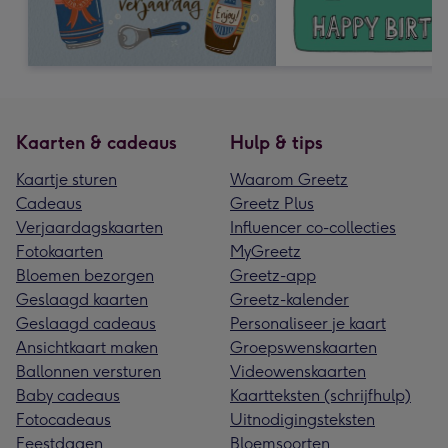
Kaarten & cadeaus
Hulp & tips
Kaartje sturen
Waarom Greetz
Cadeaus
Greetz Plus
Verjaardagskaarten
Influencer co-collecties
Fotokaarten
MyGreetz
Bloemen bezorgen
Greetz-app
Geslaagd kaarten
Greetz-kalender
Geslaagd cadeaus
Personaliseer je kaart
Ansichtkaart maken
Groepswenskaarten
Ballonnen versturen
Videowenskaarten
Baby cadeaus
Kaartteksten (schrijfhulp)
Fotocadeaus
Uitnodigingsteksten
Feestdagen
Bloemsoorten