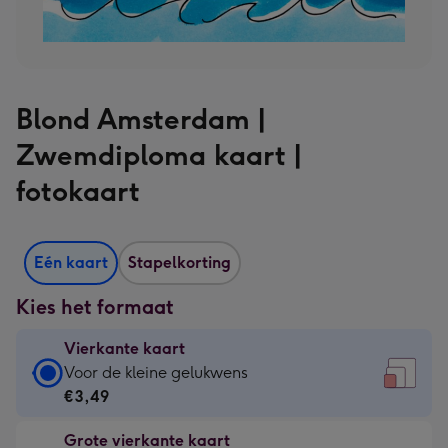
Blond Amsterdam |
Zwemdiploma kaart |
fotokaart
Eén kaart
Stapelkorting
Kies het formaat
Vierkante kaart
Vierkante
Voor de kleine gelukwens
kaart
€3,49
-
Grote vierkante kaart
€3,49