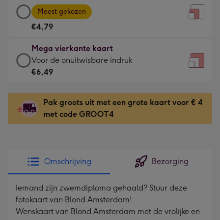
Grote
-
Meest gekozen
vierkante
Voor
€4,79
kaart
de
-
kleine
Mega vierkante kaart
€4,79
gelukwens
Mega
Voor de onuitwisbare indruk
-
-
vierkante
€6,49
Meest
Dimensions:
kaart
gekozen
130
-
-
Pak groots uit met een grote kaart voor € 4
x
€6,49
Dimensions:
met code GROOT4
130
-
167
mm
Voor
x
de
167
onuitwisbare
mm
Omschrijving
Bezorging
indruk
-
Iemand zijn zwemdiploma gehaald? Stuur deze
Dimensions:
fotokaart van Blond Amsterdam!
240
Wenskaart van Blond Amsterdam met de vrolijke en
x