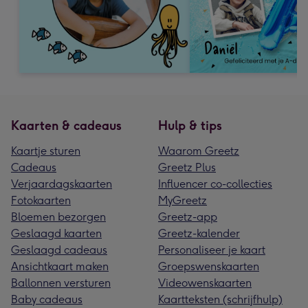
Kaarten & cadeaus
Hulp & tips
Kaartje sturen
Waarom Greetz
Cadeaus
Greetz Plus
Verjaardagskaarten
Influencer co-collecties
Fotokaarten
MyGreetz
Bloemen bezorgen
Greetz-app
Geslaagd kaarten
Greetz-kalender
Geslaagd cadeaus
Personaliseer je kaart
Ansichtkaart maken
Groepswenskaarten
Ballonnen versturen
Videowenskaarten
Baby cadeaus
Kaartteksten (schrijfhulp)