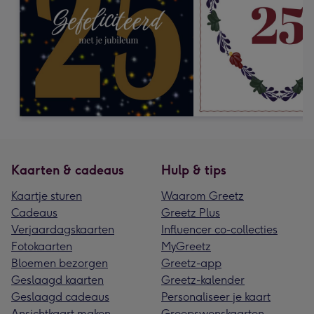
Kaarten & cadeaus
Hulp & tips
Kaartje sturen
Waarom Greetz
Cadeaus
Greetz Plus
Verjaardagskaarten
Influencer co-collecties
Fotokaarten
MyGreetz
Bloemen bezorgen
Greetz-app
Geslaagd kaarten
Greetz-kalender
Geslaagd cadeaus
Personaliseer je kaart
Ansichtkaart maken
Groepswenskaarten