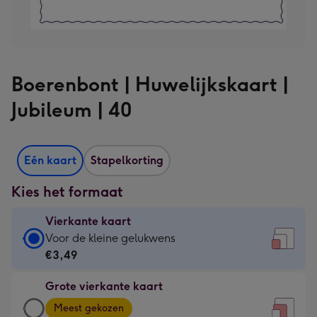
Boerenbont | Huwelijkskaart |
Jubileum | 40
Eén kaart
Stapelkorting
Kies het formaat
Vierkante kaart
Vierkante
Voor de kleine gelukwens
kaart
€3,49
-
Grote vierkante kaart
€3,49
Grote
-
Meest gekozen