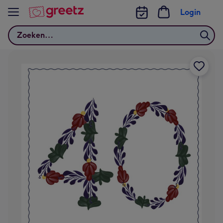
Bekijk meer
Login
Zoeken