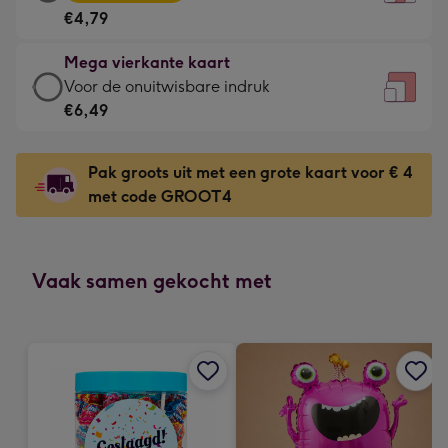
vierkante
Voor
€4,79
kaart
de
-
kleine
Mega vierkante kaart
€4,79
gelukwens
Mega
Voor de onuitwisbare indruk
-
-
vierkante
€6,49
Meest
Dimensions:
kaart
gekozen
130
-
-
Pak groots uit met een grote kaart voor € 4
x
€6,49
Dimensions:
met code GROOT4
130
-
167
mm
Voor
x
de
167
onuitwisbare
Vaak samen gekocht met
mm
indruk
-
Dimensions:
240
x
240
mm