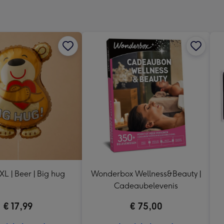
240
x
240
mm
 XL | Beer | Big hug
Wonderbox Wellness&Beauty |
Cadeaubelevenis
€ 17,99
€ 75,00