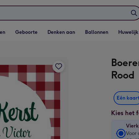
elijst
Vervolgkeuzelijst
Vervolgkeuzelijst
Vervolgkeuzelijst
Vervolgkeuzeli
en
Geboorte
Denken aan
Ballonnen
Huwelijk
penen
Geboorte openen
Denken aan openen
Ballonnen openen
Huwelijk open
Boeren
Rood
Eén kaar
Kies het 
Vierk
Vierk
Voor 