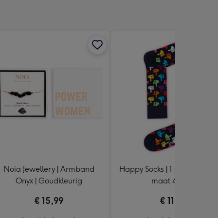
Noia Jewellery | Armband
Happy Socks | 1 paar | Duime
Onyx | Goudkleurig
maat 41 - 46
€ 15,99
€ 11,99