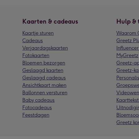
Kaarten & cadeaus
Hulp & 
Kaartje sturen
Waarom G
Cadeaus
Greetz Pl
Verjaardagskaarten
Influencer
Fotokaarten
MyGreetz
Bloemen bezorgen
Greetz-a
Geslaagd kaarten
Greetz-ka
Geslaagd cadeaus
Personalis
Ansichtkaart maken
Groepswe
Ballonnen versturen
Videowen
Baby cadeaus
Kaarttekst
Fotocadeaus
Uitnodigi
Feestdagen
Bloemsoo
Greetz ko