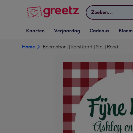
Bekijk meer
Zoeken
Vervolgkeuzelijst
Vervolgkeuzelijst
Vervolgkeuzelijst
Vervolgkeuz
Kaarten
Verjaardag
Cadeaus
Bloem
Kaarten openen
Verjaardag openen
Cadeaus openen
Bloemen o
Home
Boerenbont | Kerstkaart | Stel | Rood