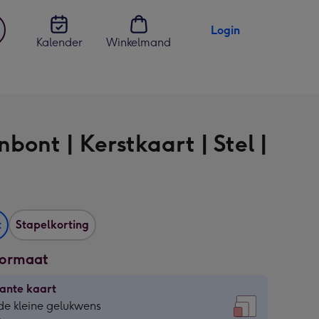
Login
Kalender
Winkelmand
jst
en
bont | Kerstkaart | Stel |
t
Stapelkorting
formaat
ante kaart
ante
de kleine gelukwens