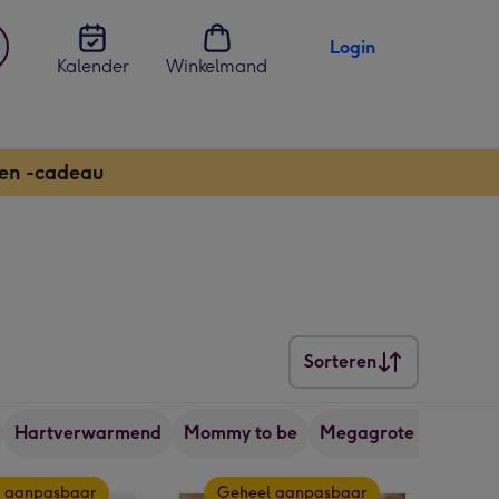
Login
Kalender
Winkelmand
jst
en
 en -cadeau
Sorteren
Sorteren
Hartverwarmend
Mommy to be
Megagrote kaarten
 aanpasbaar
Geheel aanpasbaar