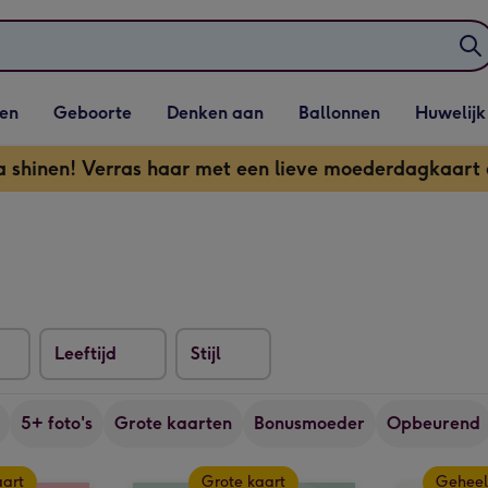
elijst
Vervolgkeuzelijst
Vervolgkeuzelijst
Vervolgkeuzelijst
Vervolgkeuzeli
en
Geboorte
Denken aan
Ballonnen
Huwelijk
penen
Geboorte openen
Denken aan openen
Ballonnen openen
Huwelijk open
shinen! Verras haar met een lieve moederdagkaart
Leeftijd
Stijl
5+ foto's
Grote kaarten
Bonusmoeder
Opbeurend
aart
Grote kaart
Geheel