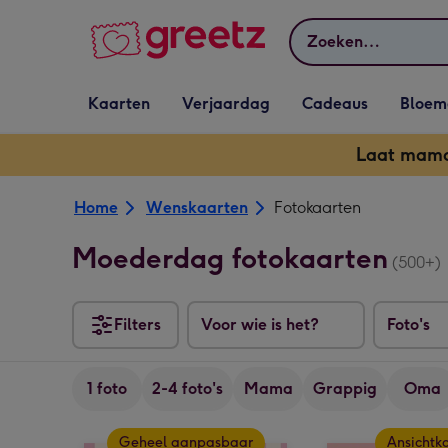
Bekijk meer
Zoeken
Vervolgkeuzelijst
Vervolgkeuzelijst
Vervolgkeuzelijst
Vervolgkeuz
Kaarten
Verjaardag
Cadeaus
Bloem
Kaarten openen
Verjaardag openen
Cadeaus openen
Bloemen o
Laat mama 
Home
Wenskaarten
Fotokaarten
Moederdag fotokaarten
(500+)
Filters
Voor wie is het?
Foto's
1 foto
2-4 foto's
Mama
Grappig
Oma
Geheel aanpasbaar
Ansichtk