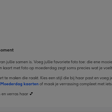
moment
n jullie samen is. Voeg jullie favoriete foto toe: die ene mooie
en kaart met foto op moederdag zegt soms precies wat je voel
 te maken die raakt. Kies een stijl die bij haar past en voeg j
e
Moederdag kaarten
of maak je verrassing compleet met iets 
 en verras haar 💕