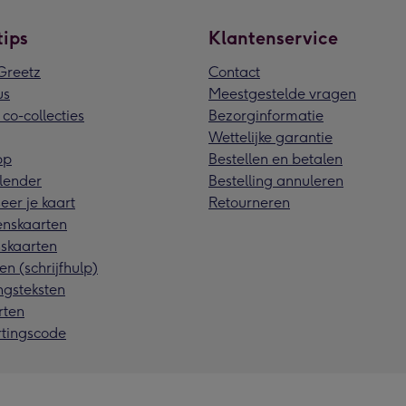
tips
Klantenservice
reetz
Contact
us
Meestgestelde vragen
 co-collecties
Bezorginformatie
Wettelijke garantie
pp
Bestellen en betalen
lender
Bestelling annuleren
eer je kaart
Retourneren
nskaarten
skaarten
en (schrijfhulp)
ngsteksten
rten
rtingscode