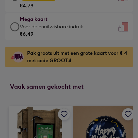
kaart
Voor
€4,79
-
de
€4,79
kleine
Mega kaart
-
gelukwens
Mega
Voor de onuitwisbare indruk
Meest
-
kaart
€6,49
gekozen
Dimensions:
-
-
120
€6,49
Dimensions:
Pak groots uit met een grote kaart voor € 4
x
-
167
met code GROOT4
160
Voor
x
mm
de
231
onuitwisbare
mm
indruk
Vaak samen gekocht met
-
Dimensions:
241
x
333
mm