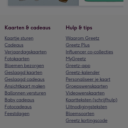
Kaarten & cadeaus
Hulp & tips
Kaartje sturen
Waarom Greetz
Cadeaus
Greetz Plus
Verjaardagskaarten
Influencer co-collecties
Fotokaarten
MyGreetz
Bloemen bezorgen
Greetz-app
Geslaagd kaarten
Greetz-kalender
Geslaagd cadeaus
Personaliseer je kaart
Ansichtkaart maken
Groepswenskaarten
Ballonnen versturen
Videowenskaarten
Baby cadeaus
Kaartteksten (schrijfhulp)
Fotocadeaus
Uitnodigingsteksten
Feestdagen
Bloemsoorten
Greetz kortingscode