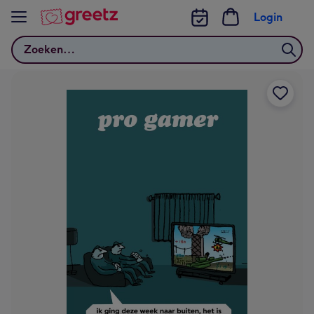
Bekijk meer
Login
Zoeken