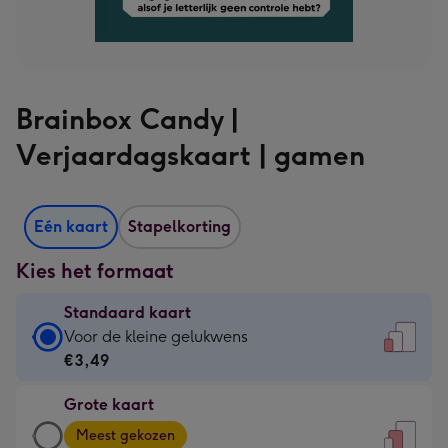
Brainbox Candy |
Verjaardagskaart | gamen
Eén kaart
Stapelkorting
Kies het formaat
Standaard kaart
Standaard
Voor de kleine gelukwens
kaart
€3,49
-
Grote kaart
€3,49
Grote
-
Meest gekozen