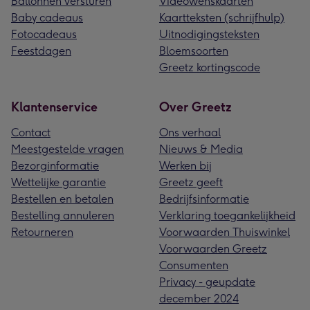
Ballonnen versturen
Videowenskaarten
Baby cadeaus
Kaartteksten (schrijfhulp)
Fotocadeaus
Uitnodigingsteksten
Feestdagen
Bloemsoorten
Greetz kortingscode
Klantenservice
Over Greetz
Contact
Ons verhaal
Meestgestelde vragen
Nieuws & Media
Bezorginformatie
Werken bij
Wettelijke garantie
Greetz geeft
Bestellen en betalen
Bedrijfsinformatie
Bestelling annuleren
Verklaring toegankelijkheid
Retourneren
Voorwaarden Thuiswinkel
Voorwaarden Greetz
Consumenten
Privacy - geupdate
december 2024