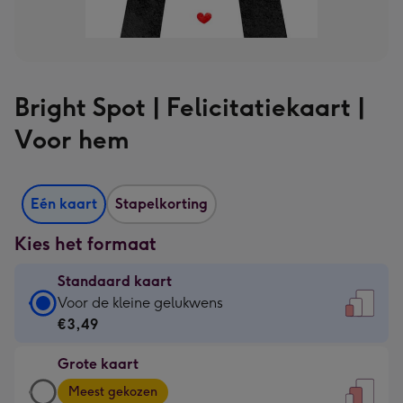
Bright Spot | Felicitatiekaart |
Voor hem
Eén kaart
Stapelkorting
Kies het formaat
Standaard kaart
Standaard
Voor de kleine gelukwens
kaart
€3,49
-
Grote kaart
€3,49
Grote
-
Meest gekozen