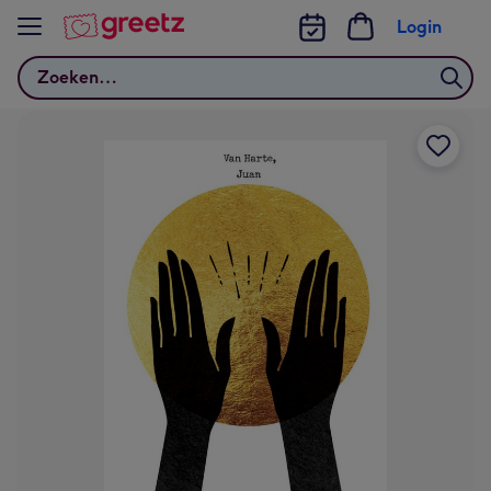
Bekijk meer
Login
Zoeken