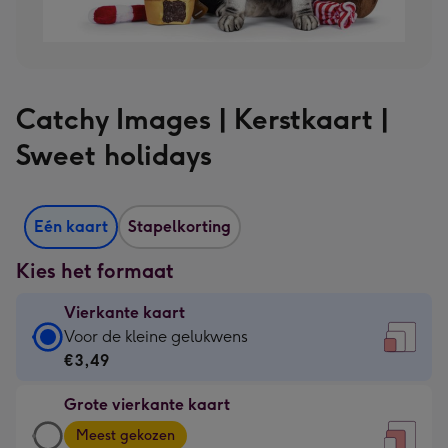
Catchy Images | Kerstkaart |
Sweet holidays
Eén kaart
Stapelkorting
Kies het formaat
Vierkante kaart
Vierkante
Voor de kleine gelukwens
kaart
€3,49
-
Grote vierkante kaart
€3,49
Grote
-
Meest gekozen