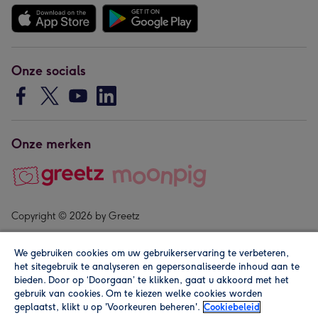
Onze socials
Onze merken
Copyright © 2026 by Greetz
We gebruiken cookies om uw gebruikerservaring te verbeteren,
het sitegebruik te analyseren en gepersonaliseerde inhoud aan te
bieden. Door op ‘Doorgaan’ te klikken, gaat u akkoord met het
gebruik van cookies. Om te kiezen welke cookies worden
geplaatst, klikt u op 'Voorkeuren beheren'.
Cookiebeleid
Alle prijzen zijn inclusief btw en andere heffingen. Lees de