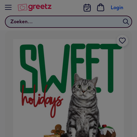
Bekijk meer
Login
Zoeken