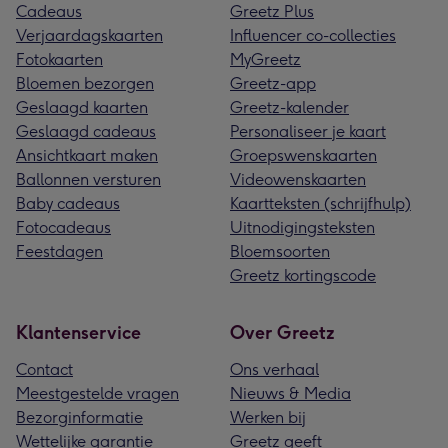
Cadeaus
Greetz Plus
Verjaardagskaarten
Influencer co-collecties
Fotokaarten
MyGreetz
Bloemen bezorgen
Greetz-app
Geslaagd kaarten
Greetz-kalender
Geslaagd cadeaus
Personaliseer je kaart
Ansichtkaart maken
Groepswenskaarten
Ballonnen versturen
Videowenskaarten
Baby cadeaus
Kaartteksten (schrijfhulp)
Fotocadeaus
Uitnodigingsteksten
Feestdagen
Bloemsoorten
Greetz kortingscode
Klantenservice
Over Greetz
Contact
Ons verhaal
Meestgestelde vragen
Nieuws & Media
Bezorginformatie
Werken bij
Wettelijke garantie
Greetz geeft