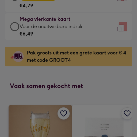
vierkante
Voor
€4,79
kaart
de
-
kleine
Mega vierkante kaart
€4,79
gelukwens
Mega
Voor de onuitwisbare indruk
-
-
vierkante
€6,49
Meest
Dimensions:
kaart
gekozen
130
-
-
Pak groots uit met een grote kaart voor € 4
x
€6,49
Dimensions:
met code GROOT4
130
-
167
mm
Voor
x
de
167
onuitwisbare
Vaak samen gekocht met
mm
indruk
-
Dimensions:
240
x
240
mm