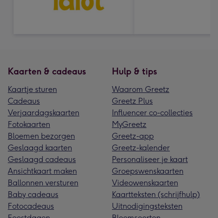
Kaarten & cadeaus
Hulp & tips
Kaartje sturen
Waarom Greetz
Cadeaus
Greetz Plus
Verjaardagskaarten
Influencer co-collecties
Fotokaarten
MyGreetz
Bloemen bezorgen
Greetz-app
Geslaagd kaarten
Greetz-kalender
Geslaagd cadeaus
Personaliseer je kaart
Ansichtkaart maken
Groepswenskaarten
Ballonnen versturen
Videowenskaarten
Baby cadeaus
Kaartteksten (schrijfhulp)
Fotocadeaus
Uitnodigingsteksten
Feestdagen
Bloemsoorten