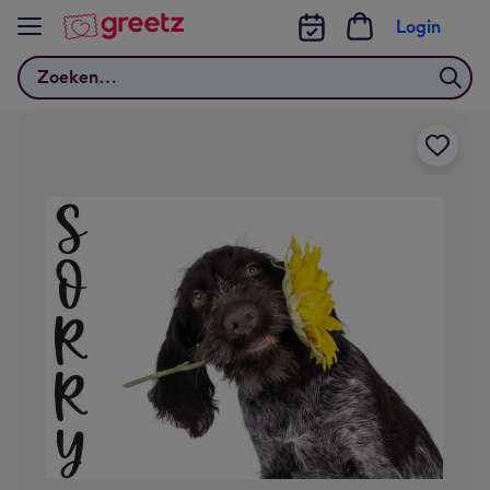
Bekijk meer
Login
Zoeken