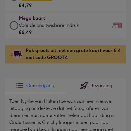
kaart
Voor
€4,79
-
de
€4,79
kleine
Mega kaart
-
gelukwens
Mega
Voor de onuitwisbare indruk
Meest
-
kaart
€6,49
gekozen
Dimensions:
-
-
160
€6,49
Dimensions:
Pak groots uit met een grote kaart voor € 4
x
-
231
met code GROOT4
120
Voor
x
mm
de
167
onuitwisbare
mm
indruk
Omschrijving
Bezorging
-
Dimensions:
Toen Nynke van Holten toe was aan een nieuwe
333
uitdaging ontdekte ze dat het fotograferen van
x
dieren en met name katten helemaal haar ding is.
241
Ondertussen is Cat’chy Images in een paar jaar
mm
gegroeid van bedrijfsnaam naar een begrip met