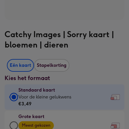
Catchy Images | Sorry kaart |
bloemen | dieren
Eén kaart
Stapelkorting
Kies het formaat
Standaard kaart
Standaard
Voor de kleine gelukwens
kaart
€3,49
-
Grote kaart
€3,49
Grote
-
Meest gekozen