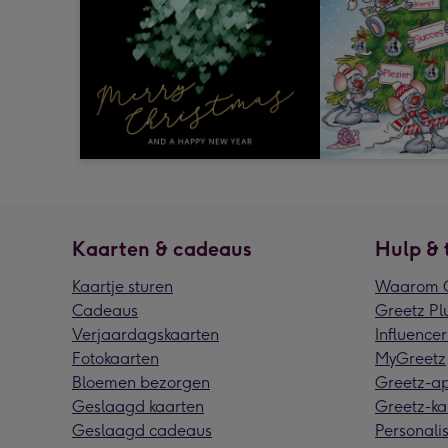
Kaarten & cadeaus
Hulp & 
Kaartje sturen
Waarom G
Cadeaus
Greetz Pl
Verjaardagskaarten
Influencer
Fotokaarten
MyGreetz
Bloemen bezorgen
Greetz-a
Geslaagd kaarten
Greetz-ka
Geslaagd cadeaus
Personalis