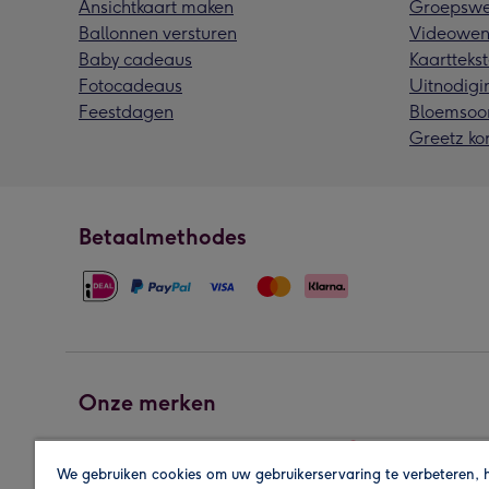
Ansichtkaart maken
Groepswe
Ballonnen versturen
Videowen
Baby cadeaus
Kaarttekst
Fotocadeaus
Uitnodigi
Feestdagen
Bloemsoo
Greetz ko
Betaalmethodes
Onze merken
We gebruiken cookies om uw gebruikerservaring te verbeteren, 