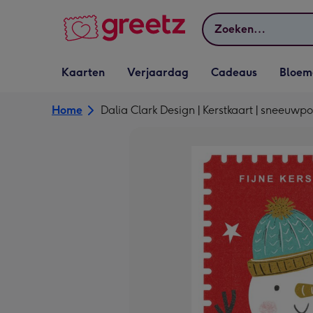
Bekijk meer
Zoeken
Vervolgkeuzelijst
Vervolgkeuzelijst
Vervolgkeuzelijst
Vervolgkeuz
Kaarten
Verjaardag
Cadeaus
Bloem
Kaarten openen
Verjaardag openen
Cadeaus openen
Bloemen o
Home
Dalia Clark Design | Kerstkaart | sneeuwp