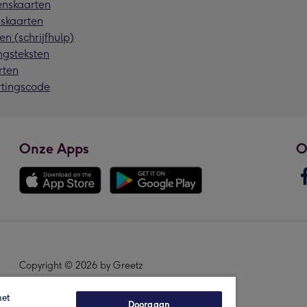
nskaarten
skaarten
en (schrijfhulp)
ngsteksten
rten
rtingscode
Onze Apps
O
Copyright © 2026 by Greetz
het
Doorgaan