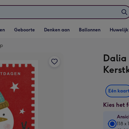
elijst
Vervolgkeuzelijst
Vervolgkeuzelijst
Vervolgkeuzelijst
Vervolgkeuzeli
en
Geboorte
Denken aan
Ballonnen
Huwelijk
penen
Geboorte openen
Denken aan openen
Ballonnen openen
Huwelijk open
op
Dalia
Kerst
Eén kaar
Kies het 
Ansic
Ansic
118 x