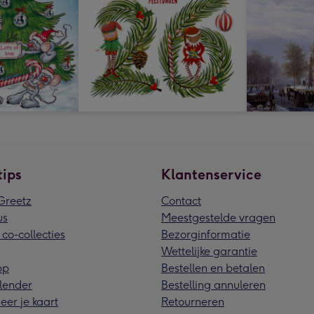
tips
Klantenservice
reetz
Contact
us
Meestgestelde vragen
 co-collecties
Bezorginformatie
Wettelijke garantie
pp
Bestellen en betalen
lender
Bestelling annuleren
eer je kaart
Retourneren