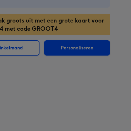
ak groots uit met een grote kaart voor
 4 met code GROOT4
winkelmand
Personaliseren
sions: