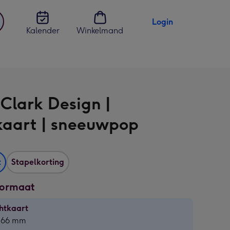
Login
Kalender
Winkelmand
jst
en
 Clark Design |
kaart | sneeuwpop
t
Stapelkorting
formaat
htkaart
htkaart
 166 mm