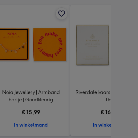
Noia Jewellery | Armband
Riverdale kaars | Boutique wi
hartje | Goudkleurig
10cm
€ 15,99
€ 16,99
In winkelmand
In winkelmand