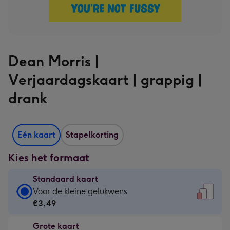
Dean Morris |
Verjaardagskaart | grappig |
drank
Eén kaart
Stapelkorting
Kies het formaat
Standaard kaart
Standaard
Voor de kleine gelukwens
kaart
€3,49
-
Grote kaart
€3,49