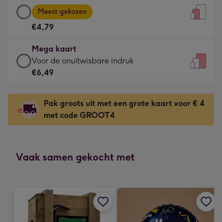
Grote
-
Meest gekozen
kaart
Voor
€4,79
-
de
€4,79
kleine
Mega kaart
-
gelukwens
Mega
Voor de onuitwisbare indruk
Meest
-
kaart
€6,49
gekozen
Dimensions:
-
-
120
€6,49
Dimensions:
Pak groots uit met een grote kaart voor € 4
x
-
167
met code GROOT4
160
Voor
x
mm
de
231
onuitwisbare
mm
indruk
Vaak samen gekocht met
-
Dimensions:
241
x
333