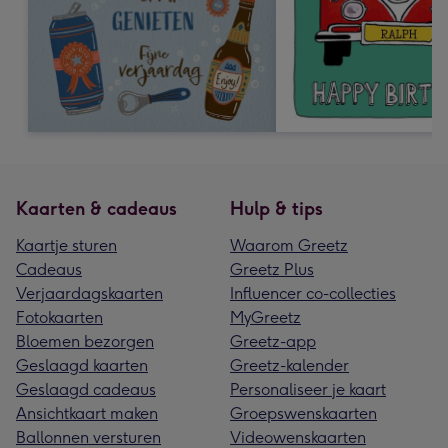
Kaarten & cadeaus
Hulp & tips
Kaartje sturen
Waarom Greetz
Cadeaus
Greetz Plus
Verjaardagskaarten
Influencer co-collecties
Fotokaarten
MyGreetz
Bloemen bezorgen
Greetz-app
Geslaagd kaarten
Greetz-kalender
Geslaagd cadeaus
Personaliseer je kaart
Ansichtkaart maken
Groepswenskaarten
Ballonnen versturen
Videowenskaarten