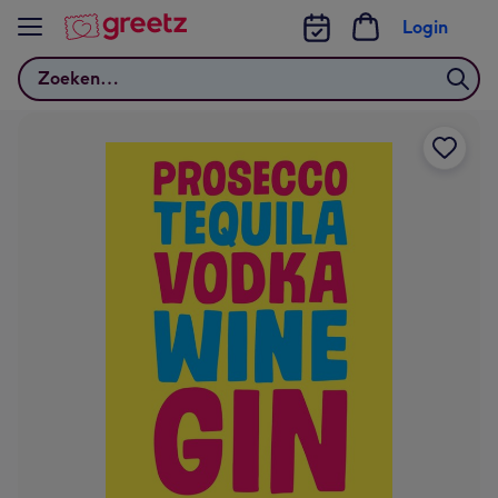
Bekijk meer
Login
Zoeken