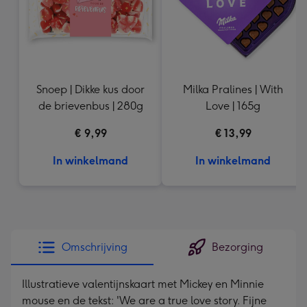
Snoep | Dikke kus door
Milka Pralines | With
de brievenbus | 280g
Love | 165g
€ 9,99
€ 13,99
In winkelmand
In winkelmand
Omschrijving
Bezorging
Illustratieve valentijnskaart met Mickey en Minnie
mouse en de tekst: 'We are a true love story. Fijne