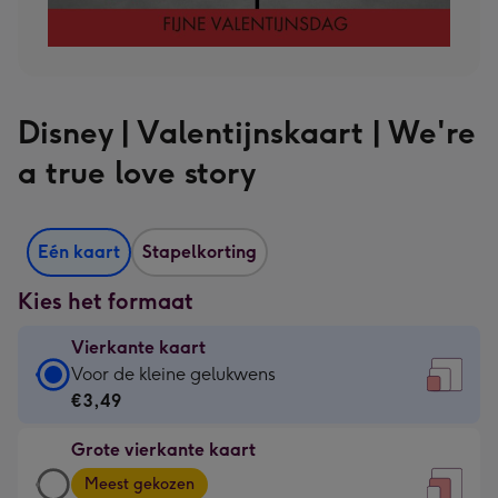
Disney | Valentijnskaart | We're
a true love story
Eén kaart
Stapelkorting
Kies het formaat
Vierkante kaart
Vierkante
Voor de kleine gelukwens
kaart
€3,49
-
Grote vierkante kaart
€3,49
Grote
-
Meest gekozen