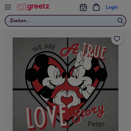
Bekijk meer
Login
Zoeken