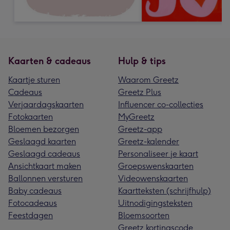
Kaarten & cadeaus
Hulp & tips
Kaartje sturen
Waarom Greetz
Cadeaus
Greetz Plus
Verjaardagskaarten
Influencer co-collecties
Fotokaarten
MyGreetz
Bloemen bezorgen
Greetz-app
Geslaagd kaarten
Greetz-kalender
Geslaagd cadeaus
Personaliseer je kaart
Ansichtkaart maken
Groepswenskaarten
Ballonnen versturen
Videowenskaarten
Baby cadeaus
Kaartteksten (schrijfhulp)
Fotocadeaus
Uitnodigingsteksten
Feestdagen
Bloemsoorten
Greetz kortingscode