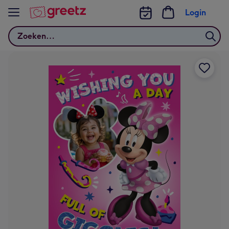
Bekijk meer
Login
Zoeken