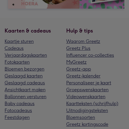
Kaarten & cadeaus
Hulp & tips
Kaartje sturen
Waarom Greetz
Cadeaus
Greetz Plus
Verjaardagskaarten
Influencer co-collecties
Fotokaarten
MyGreetz
Bloemen bezorgen
Greetz-app
Geslaagd kaarten
Greetz-kalender
Geslaagd cadeaus
Personaliseer je kaart
Ansichtkaart maken
Groepswenskaarten
Ballonnen versturen
Videowenskaarten
Baby cadeaus
Kaartteksten (schrijfhulp)
Fotocadeaus
Uitnodigingsteksten
Feestdagen
Bloemsoorten
Greetz kortingscode