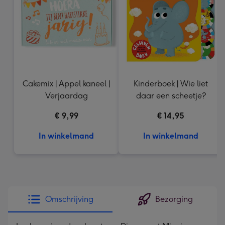
mm
Cakemix | Appel kaneel |
Kinderboek | Wie liet
Verjaardag
daar een scheetje?
€ 9,99
€ 14,95
In winkelmand
In winkelmand
Omschrijving
Bezorging