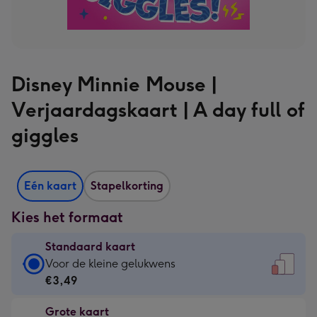
Disney Minnie Mouse |
Verjaardagskaart | A day full of
giggles
Eén kaart
Stapelkorting
Kies het formaat
Standaard kaart
Standaard
Voor de kleine gelukwens
kaart
€3,49
-
Grote kaart
€3,49