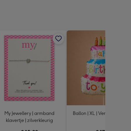
sions:
My Jewellery | armband
Ballon | XL | Verjaardagsta
klavertje | zilverkleurig