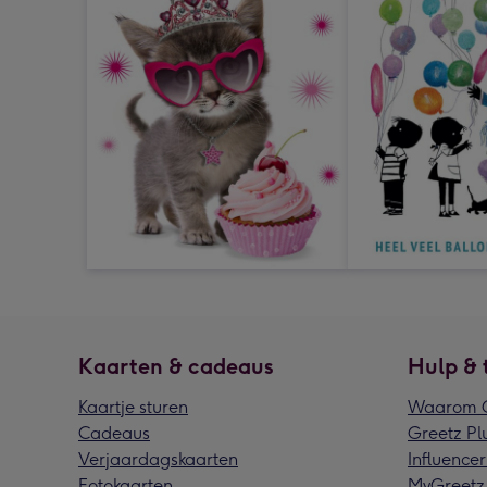
Kaarten & cadeaus
Hulp & 
Kaartje sturen
Waarom G
Cadeaus
Greetz Pl
Verjaardagskaarten
Influencer
Fotokaarten
MyGreetz