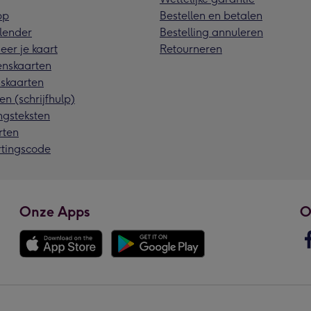
pp
Bestellen en betalen
lender
Bestelling annuleren
eer je kaart
Retourneren
nskaarten
skaarten
en (schrijfhulp)
ngsteksten
rten
rtingscode
Onze Apps
O