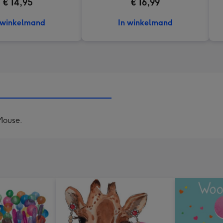
€ 14,95
€ 16,99
 winkelmand
In winkelmand
Mouse.