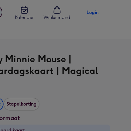
Login
Kalender
Winkelmand
jst
en
y Minnie Mouse |
ardagskaart | Magical
t
Stapelkorting
formaat
daard kaart