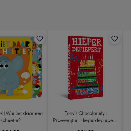
Dimen
241
x
333
mm
 | Wie liet daar een
Tony's Chocolonely |
scheetje?
Proeverijtje | Hieperdepiepert |
288g