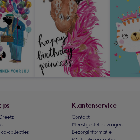
tips
Klantenservice
reetz
Contact
us
Meestgestelde vragen
 co-collecties
Bezorginformatie
Wettelijke garantie