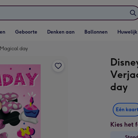
elijst
Vervolgkeuzelijst
Vervolgkeuzelijst
Vervolgkeuzelijst
Vervolgkeuzeli
en
Geboorte
Denken aan
Ballonnen
Huwelijk
penen
Geboorte openen
Denken aan openen
Ballonnen openen
Huwelijk open
 Magical day
Disne
Verja
day
Eén kaar
Kies het 
Stan