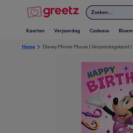
Bekijk meer
Zoeken
Vervolgkeuzelijst
Vervolgkeuzelijst
Vervolgkeuzelijst
Vervolgkeuz
Kaarten
Verjaardag
Cadeaus
Bloem
Kaarten openen
Verjaardag openen
Cadeaus openen
Bloemen o
Home
Disney Minnie Mouse | Verjaardagskaart |