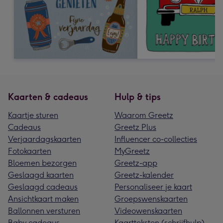
Kaarten & cadeaus
Hulp & tips
Kaartje sturen
Waarom Greetz
Cadeaus
Greetz Plus
Verjaardagskaarten
Influencer co-collecties
Fotokaarten
MyGreetz
Bloemen bezorgen
Greetz-app
Geslaagd kaarten
Greetz-kalender
Geslaagd cadeaus
Personaliseer je kaart
Ansichtkaart maken
Groepswenskaarten
Ballonnen versturen
Videowenskaarten
Baby cadeaus
Kaartteksten (schrijfhulp)