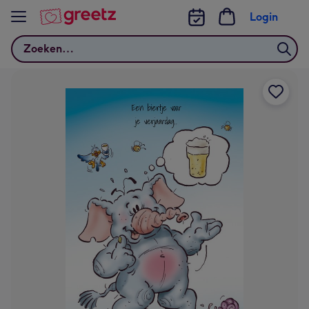
Bekijk meer
Login
Zoeken