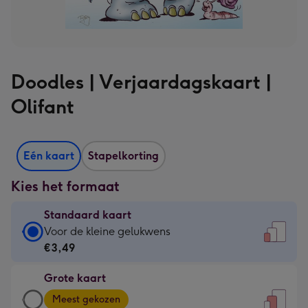
Doodles | Verjaardagskaart |
Olifant
Eén kaart
Stapelkorting
Kies het formaat
Standaard kaart
Standaard
Voor de kleine gelukwens
kaart
€3,49
-
Grote kaart
€3,49
Grote
-
Meest gekozen