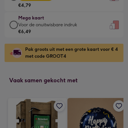
kaart
Voor
€4,79
-
de
€4,79
kleine
Mega kaart
-
gelukwens
Mega
Voor de onuitwisbare indruk
Meest
-
kaart
€6,49
gekozen
Dimensions:
-
-
120
€6,49
Dimensions:
Pak groots uit met een grote kaart voor € 4
x
-
167
met code GROOT4
160
Voor
x
mm
de
231
onuitwisbare
mm
indruk
Vaak samen gekocht met
-
Dimensions:
241
x
333
mm