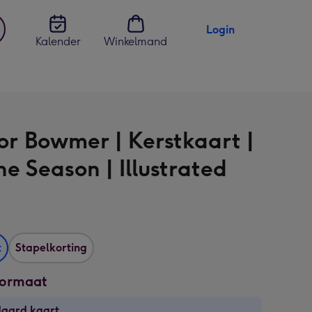
Login
Kalender
Winkelmand
jst
en
or Bowmer | Kerstkaart |
he Season | Illustrated
t
Stapelkorting
formaat
daard kaart