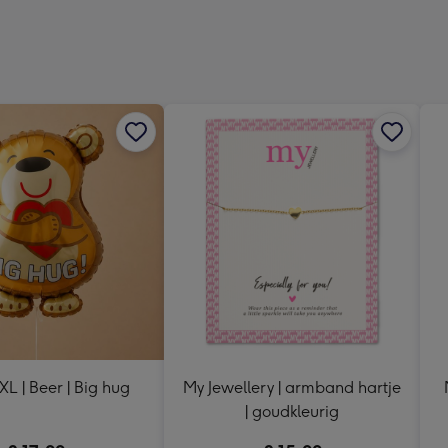
Dimen
241
x
333
mm
 XL | Beer | Big hug
My Jewellery | armband hartje
| goudkleurig