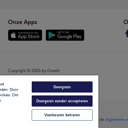
Onze Apps
O
Copyright © 2026 by Greetz
het
Doorgaan
ieden. Door
cookies. Om
n
Doorgaan zonder accepteren
Voorkeuren beheren
lle prijzen zijn inclusief btw en andere heffingen. Lees de
algemene v