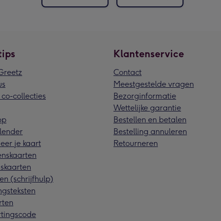
tips
Klantenservice
reetz
Contact
us
Meestgestelde vragen
 co-collecties
Bezorginformatie
Wettelijke garantie
pp
Bestellen en betalen
lender
Bestelling annuleren
eer je kaart
Retourneren
nskaarten
skaarten
en (schrijfhulp)
ngsteksten
rten
rtingscode