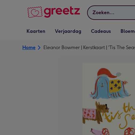
Bekijk meer
Zoeken
Vervolgkeuzelijst
Vervolgkeuzelijst
Vervolgkeuzelijst
Vervolgkeuz
Kaarten
Verjaardag
Cadeaus
Bloem
Kaarten openen
Verjaardag openen
Cadeaus openen
Bloemen o
Home
Eleanor Bowmer | Kerstkaart | 'Tis The Seas