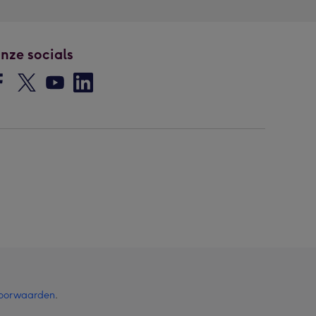
nze socials
oorwaarden
.