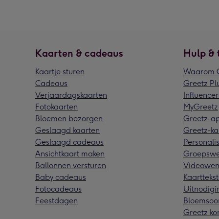
Kaarten & cadeaus
Hulp & 
Kaartje sturen
Waarom G
Cadeaus
Greetz Pl
Verjaardagskaarten
Influencer
Fotokaarten
MyGreetz
Bloemen bezorgen
Greetz-a
Geslaagd kaarten
Greetz-ka
Geslaagd cadeaus
Personalis
Ansichtkaart maken
Groepswe
Ballonnen versturen
Videowen
Baby cadeaus
Kaarttekst
Fotocadeaus
Uitnodigi
Feestdagen
Bloemsoo
Greetz ko