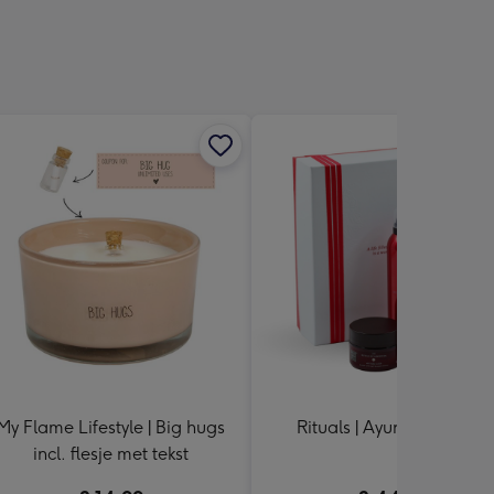
sions:
My Flame Lifestyle | Big hugs
Rituals | Ayurveda M Set
incl. flesje met tekst