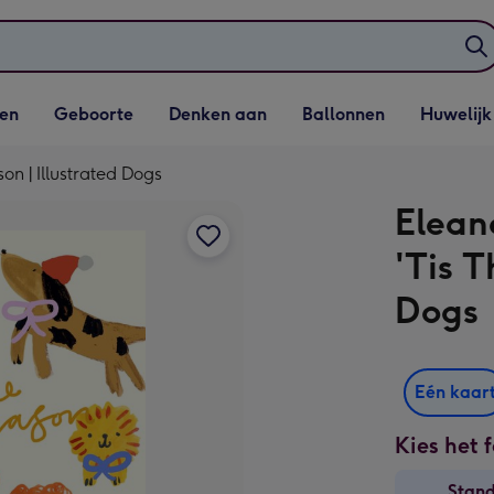
elijst
Vervolgkeuzelijst
Vervolgkeuzelijst
Vervolgkeuzelijst
Vervolgkeuzeli
en
Geboorte
Denken aan
Ballonnen
Huwelijk
penen
Geboorte openen
Denken aan openen
Ballonnen openen
Huwelijk open
on | Illustrated Dogs
Elean
'Tis T
Dogs
Eén kaar
Kies het 
Stan