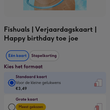
Fishuals | Verjaardagskaart |
Happy birthday toe joe
Eén kaart
Stapelkorting
Kies het formaat
Standaard kaart
Standaard
Voor de kleine gelukwens
kaart
€3,49
-
Grote kaart
€3,49
Grote
-
Meest gekozen