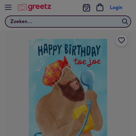
Bekijk meer
Login
Zoeken