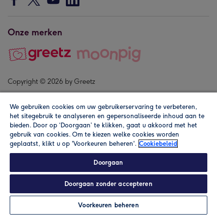
Onze merken
Copyright © 2026 by Greetz
We gebruiken cookies om uw gebruikerservaring te verbeteren,
het sitegebruik te analyseren en gepersonaliseerde inhoud aan te
bieden. Door op ‘Doorgaan’ te klikken, gaat u akkoord met het
gebruik van cookies. Om te kiezen welke cookies worden
geplaatst, klikt u op 'Voorkeuren beheren'.
Cookiebeleid
Alle prijzen zijn inclusief btw en andere heffingen. Lees de
algemene voorwaarden
.
Doorgaan
Doorgaan zonder accepteren
In winkelmand
Personaliseren
Voorkeuren beheren