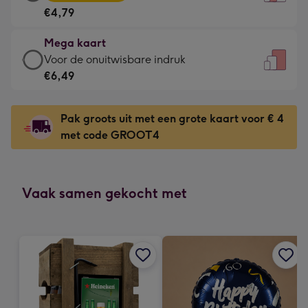
kaart
Voor
€4,79
-
de
€4,79
kleine
Mega kaart
-
gelukwens
Mega
Voor de onuitwisbare indruk
Meest
-
kaart
€6,49
gekozen
Dimensions:
-
-
120
€6,49
Dimensions:
Pak groots uit met een grote kaart voor € 4
x
-
167
met code GROOT4
160
Voor
x
mm
de
231
onuitwisbare
mm
indruk
Vaak samen gekocht met
-
Dimensions:
241
x
333
mm