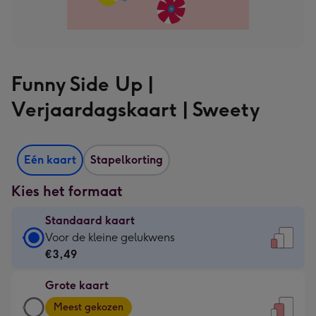
Funny Side Up |
Verjaardagskaart | Sweety
Eén kaart
Stapelkorting
Kies het formaat
Standaard kaart
Standaard
Voor de kleine gelukwens
kaart
€3,49
-
Grote kaart
€3,49
Grote
-
Meest gekozen