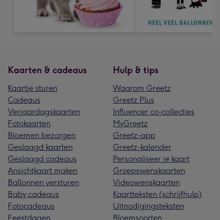
Kaarten & cadeaus
Hulp & tips
Kaartje sturen
Waarom Greetz
Cadeaus
Greetz Plus
Verjaardagskaarten
Influencer co-collecties
Fotokaarten
MyGreetz
Bloemen bezorgen
Greetz-app
Geslaagd kaarten
Greetz-kalender
Geslaagd cadeaus
Personaliseer je kaart
Ansichtkaart maken
Groepswenskaarten
Ballonnen versturen
Videowenskaarten
Baby cadeaus
Kaartteksten (schrijfhulp)
Fotocadeaus
Uitnodigingsteksten
Feestdagen
Bloemsoorten