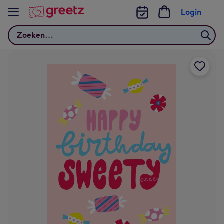
Bekijk meer
Login
Zoeken