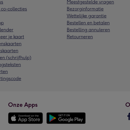
us
Meestgestelde vragen
 co-collecties
Bezorginformatie
Wettelijke garantie
pp
Bestellen en betalen
lender
Bestelling annuleren
eer je kaart
Retourneren
nskaarten
skaarten
en (schrijfhulp)
ngsteksten
rten
rtingscode
Onze Apps
O