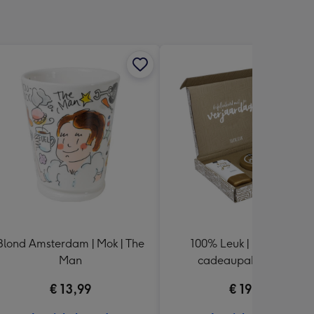
Blond Amsterdam | Mok | The
100% Leuk | Brievenbus
Man
cadeaupakket | Fijne
verjaardag
€ 13,99
€ 19,95