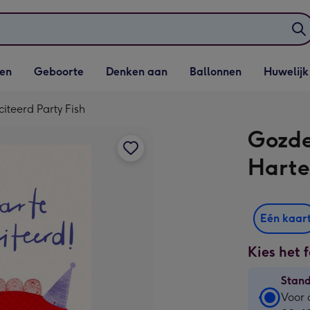
elijst
Vervolgkeuzelijst
Vervolgkeuzelijst
Vervolgkeuzelijst
Vervolgkeuzeli
en
Geboorte
Denken aan
Ballonnen
Huwelijk
penen
Geboorte openen
Denken aan openen
Ballonnen openen
Huwelijk open
citeerd Party Fish
Gozde 
Harte
Eén kaar
Kies het 
Stan
Stan
Voor 