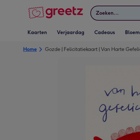
Bekijk meer
Zoeken
Vervolgkeuzelijst
Vervolgkeuzelijst
Vervolgkeuzelijst
Vervolgkeuz
Kaarten
Verjaardag
Cadeaus
Bloem
Kaarten openen
Verjaardag openen
Cadeaus openen
Bloemen o
Home
Gozde | Felicitatiekaart | Van Harte Gefeli