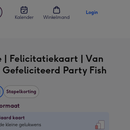
Login
Kalender
Winkelmand
jst
en
| Felicitatiekaart | Van
 Gefeliciteerd Party Fish
t
Stapelkorting
formaat
daard kaart
daard
de kleine gelukwens