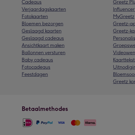
Cadeaus
Greetz Pl
Verjaardagskaarten
Influencer
Fotokaarten
MyGreetz
Bloemen bezorgen
Greetz-a
Geslaagd kaarten
Greetz-ka
Geslaagd cadeaus
Personalis
Ansichtkaart maken
Groepswe
Ballonnen versturen
Videowen
Baby cadeaus
Kaarttekst
Fotocadeaus
Uitnodigi
Feestdagen
Bloemsoo
Greetz ko
Betaalmethodes