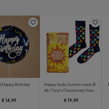
x
333
mm
 | Happy Birthday
Happy Socks Duimen maat 41 -
46 | Tony's Chocolonely Hoera,
Hoera, Hoera! 185g
€ 14,99
€ 19,99