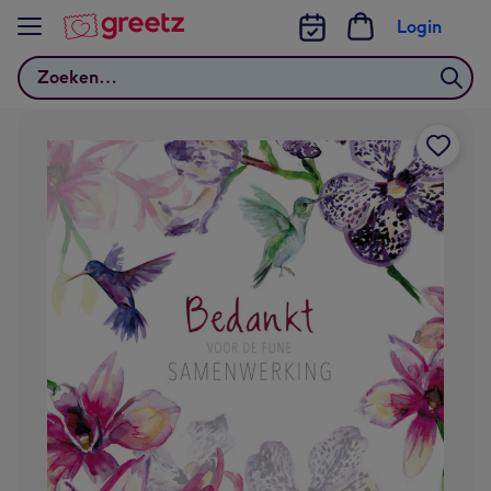
Bekijk meer
Login
Zoeken