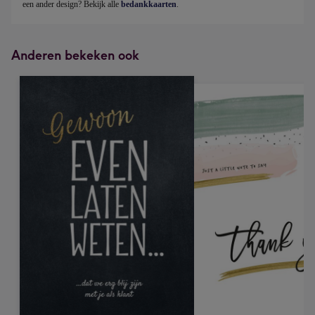
een ander design? Bekijk 
alle 
bedankkaarten
.
Anderen bekeken ook