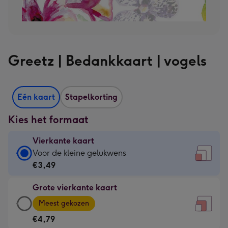
Greetz | Bedankkaart | vogels
Eén kaart
Stapelkorting
Kies het formaat
Vierkante kaart
Vierkante
Voor de kleine gelukwens
kaart
€3,49
-
Grote vierkante kaart
€3,49
Grote
-
Meest gekozen
vierkante
Voor
€4,79
kaart
de