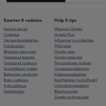
Kaarten & cadeaus
Hulp & tips
Kaartje sturen
Waarom Greetz
Cadeaus
Greetz Plus
Verjaardagskaarten
Influencer co-collecties
Fotokaarten
MyGreetz
Bloemen bezorgen
Greetz-app
Geslaagd kaarten
Greetz-kalender
Geslaagd cadeaus
Personaliseer je kaart
Ansichtkaart maken
Groepswenskaarten
Ballonnen versturen
Videowenskaarten
Baby cadeaus
Kaartteksten (schrijfhulp)
Fotocadeaus
Uitnodigingsteksten
Feestdagen
Bloemsoorten
Greetz kortingscode