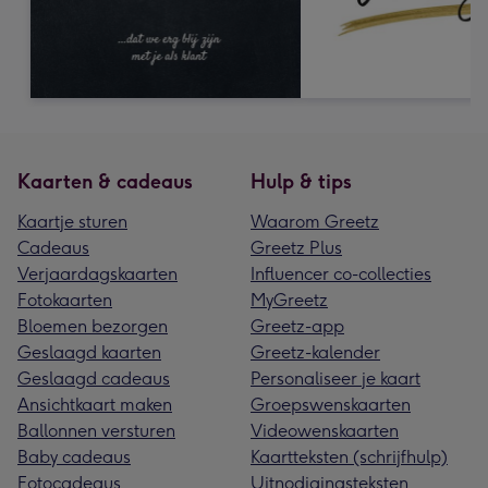
Kaarten & cadeaus
Hulp & tips
Kaartje sturen
Waarom Greetz
Cadeaus
Greetz Plus
Verjaardagskaarten
Influencer co-collecties
Fotokaarten
MyGreetz
Bloemen bezorgen
Greetz-app
Geslaagd kaarten
Greetz-kalender
Geslaagd cadeaus
Personaliseer je kaart
Ansichtkaart maken
Groepswenskaarten
Ballonnen versturen
Videowenskaarten
Baby cadeaus
Kaartteksten (schrijfhulp)
Fotocadeaus
Uitnodigingsteksten