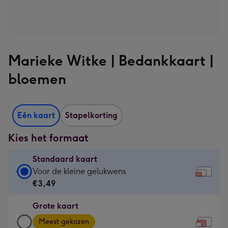
Marieke Witke | Bedankkaart |
bloemen
Eén kaart
Stapelkorting
Kies het formaat
Standaard kaart
Standaard
Voor de kleine gelukwens
kaart
€3,49
-
Grote kaart
€3,49
Grote
-
Meest gekozen