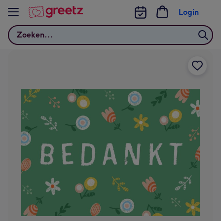
Bekijk meer
Login
Zoeken