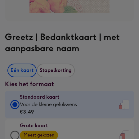
Greetz | Bedanktkaart | met
aanpasbare naam
Eén kaart
Stapelkorting
Kies het formaat
Standaard kaart
Standaard
Voor de kleine gelukwens
kaart
€3,49
-
Grote kaart
€3,49
Grote
-
Meest gekozen