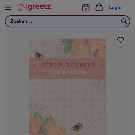
Bekijk meer
Login
Zoeken