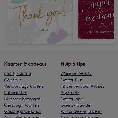
Kaarten & cadeaus
Hulp & tips
Kaartje sturen
Waarom Greetz
Cadeaus
Greetz Plus
Verjaardagskaarten
Influencer co-collecties
Fotokaarten
MyGreetz
Bloemen bezorgen
Greetz-app
Geslaagd kaarten
Greetz-kalender
Geslaagd cadeaus
Personaliseer je kaart
Ansichtkaart maken
Groepswenskaarten