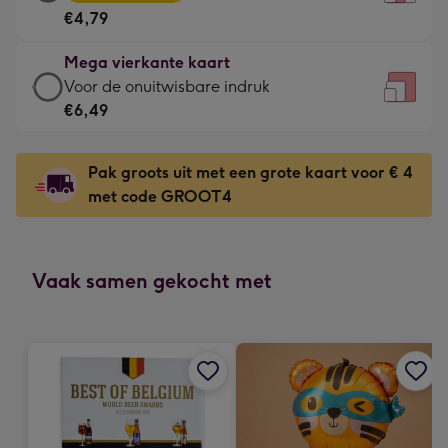
vierkante
Voor
€4,79
kaart
de
-
kleine
Mega vierkante kaart
€4,79
gelukwens
Mega
Voor de onuitwisbare indruk
-
-
vierkante
€6,49
Meest
Dimensions:
kaart
gekozen
130
-
-
Pak groots uit met een grote kaart voor € 4
x
€6,49
Dimensions:
met code GROOT4
130
-
167
mm
Voor
x
de
167
onuitwisbare
Vaak samen gekocht met
mm
indruk
-
Dimensions:
240
x
240
mm