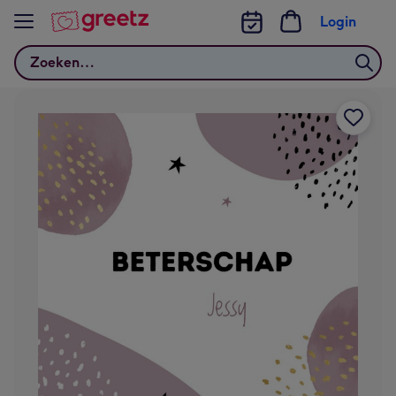
Bekijk meer
Login
Zoeken