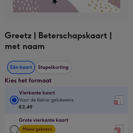
Greetz | Beterschapskaart |
met naam
Eén kaart
Stapelkorting
Kies het formaat
Vierkante kaart
Vierkante
Voor de kleine gelukwens
kaart
€3,49
-
Grote vierkante kaart
€3,49
Grote
-
Meest gekozen