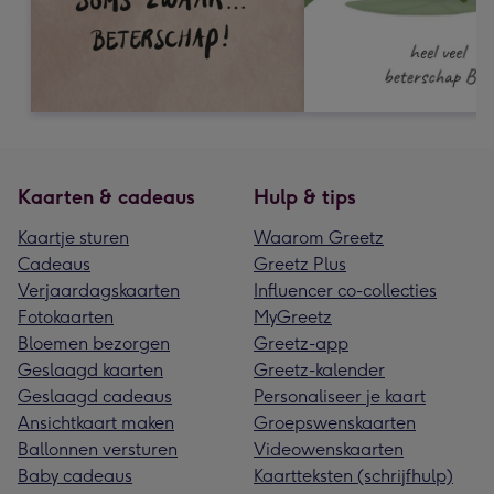
Kaarten & cadeaus
Hulp & tips
Kaartje sturen
Waarom Greetz
Cadeaus
Greetz Plus
Verjaardagskaarten
Influencer co-collecties
Fotokaarten
MyGreetz
Bloemen bezorgen
Greetz-app
Geslaagd kaarten
Greetz-kalender
Geslaagd cadeaus
Personaliseer je kaart
Ansichtkaart maken
Groepswenskaarten
Ballonnen versturen
Videowenskaarten
Baby cadeaus
Kaartteksten (schrijfhulp)