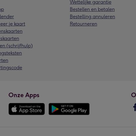
Wettelijke garantie
pp
Bestellen en betalen
lender
Bestelling annuleren
eer je kaart
Retourneren
nskaarten
skaarten
en (schrijfhulp)
ngsteksten
rten
rtingscode
Onze Apps
O