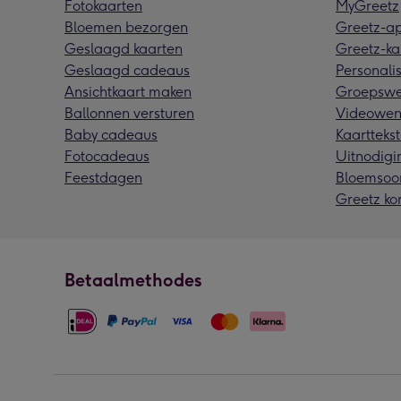
Fotokaarten
MyGreetz
Bloemen bezorgen
Greetz-a
Geslaagd kaarten
Greetz-ka
Geslaagd cadeaus
Personalis
Ansichtkaart maken
Groepswe
Ballonnen versturen
Videowen
Baby cadeaus
Kaarttekst
Fotocadeaus
Uitnodigi
Feestdagen
Bloemsoo
Greetz ko
Betaalmethodes