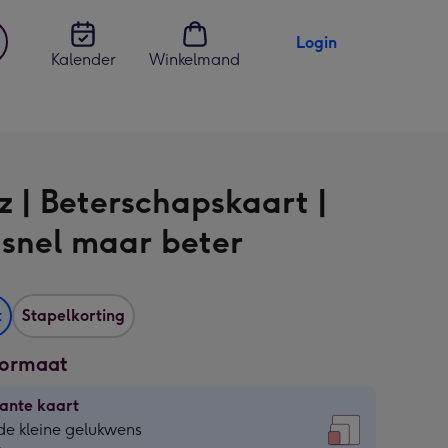
Login
Kalender
Winkelmand
jst
en
z | Beterschapskaart |
snel maar beter
t
Stapelkorting
formaat
ante kaart
ante
de kleine gelukwens