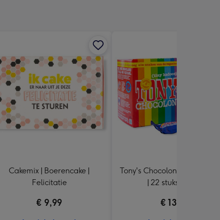
Cakemix | Boerencake |
Tony's Chocolonely | Tiny Ton
Felicitatie
| 22 stuks | 200g
€ 9,99
€ 13,99