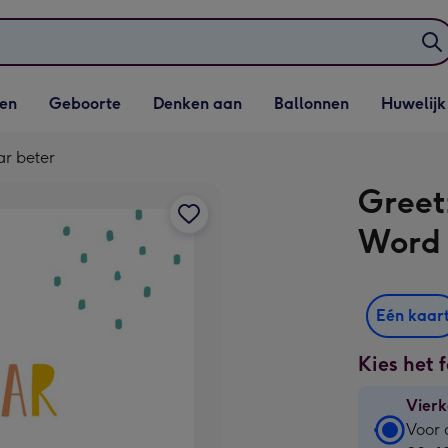
elijst
Vervolgkeuzelijst
Vervolgkeuzelijst
Vervolgkeuzelijst
Vervolgkeuzeli
en
Geboorte
Denken aan
Ballonnen
Huwelijk
penen
Geboorte openen
Denken aan openen
Ballonnen openen
Huwelijk open
ar beter
Greet
Word 
Eén kaar
Kies het 
Vierk
Vierk
Voor 