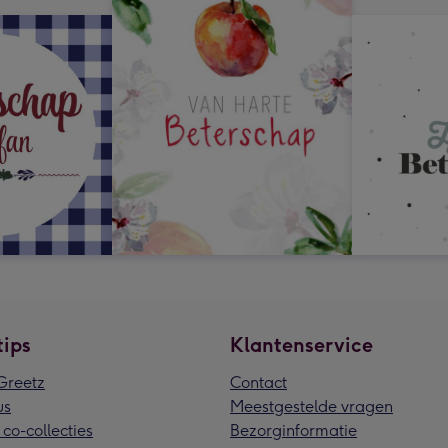
tips
Klantenservice
reetz
Contact
us
Meestgestelde vragen
 co-collecties
Bezorginformatie