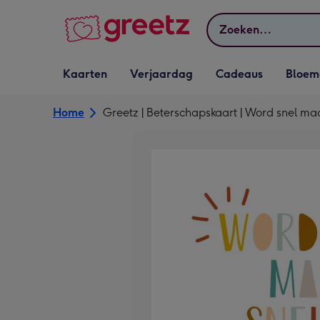
Bekijk meer
Zoeken
Vervolgkeuzelijst
Vervolgkeuzelijst
Vervolgkeuzelijst
Vervolgkeuz
Kaarten
Verjaardag
Cadeaus
Bloem
Kaarten openen
Verjaardag openen
Cadeaus openen
Bloemen o
Home
Greetz | Beterschapskaart | Word snel ma