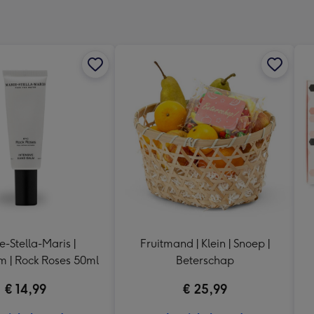
240
x
240
mm
e-Stella-Maris |
Fruitmand | Klein | Snoep |
 | Rock Roses 50ml
Beterschap
€ 14,99
€ 25,99