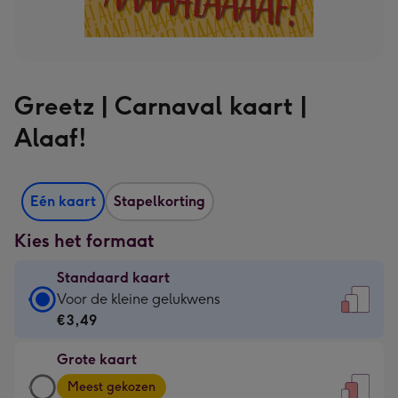
Greetz | Carnaval kaart |
Alaaf!
Eén kaart
Stapelkorting
Kies het formaat
Standaard kaart
Standaard
Voor de kleine gelukwens
kaart
€3,49
-
Grote kaart
€3,49
Grote
-
Meest gekozen