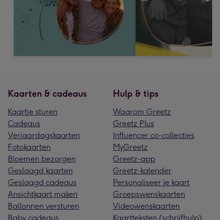
Kaarten & cadeaus
Hulp & tips
Kaartje sturen
Waarom Greetz
Cadeaus
Greetz Plus
Verjaardagskaarten
Influencer co-collecties
Fotokaarten
MyGreetz
Bloemen bezorgen
Greetz-app
Geslaagd kaarten
Greetz-kalender
Geslaagd cadeaus
Personaliseer je kaart
Ansichtkaart maken
Groepswenskaarten
Ballonnen versturen
Videowenskaarten
Baby cadeaus
Kaartteksten (schrijfhulp)