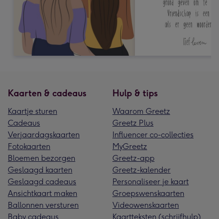
Kaarten & cadeaus
Hulp & tips
Kaartje sturen
Waarom Greetz
Cadeaus
Greetz Plus
Verjaardagskaarten
Influencer co-collecties
Fotokaarten
MyGreetz
Bloemen bezorgen
Greetz-app
Geslaagd kaarten
Greetz-kalender
Geslaagd cadeaus
Personaliseer je kaart
Ansichtkaart maken
Groepswenskaarten
Ballonnen versturen
Videowenskaarten
Baby cadeaus
Kaartteksten (schrijfhulp)