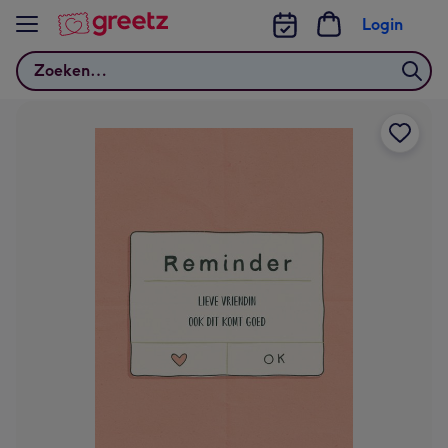
Bekijk meer
Login
Zoeken