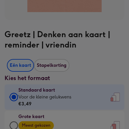
Greetz | Denken aan kaart |
reminder | vriendin
Eén kaart
Stapelkorting
Kies het formaat
Standaard kaart
Standaard
Voor de kleine gelukwens
kaart
€3,49
-
Grote kaart
€3,49
Grote
-
Meest gekozen