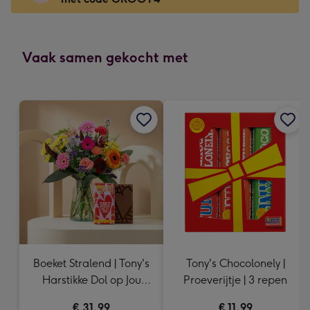
x
166
mm
-
Vaak samen gekocht met
Dimensions:
118
x
166
mm
Boeket Stralend | Tony's
Tony's Chocolonely |
Harstikke Dol op Jou
Proeverijtje | 3 repen
185g
€ 31,99
€ 11,99