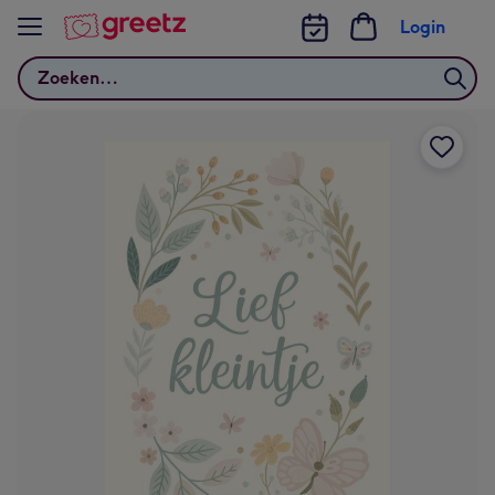
Bekijk meer
Login
Zoeken