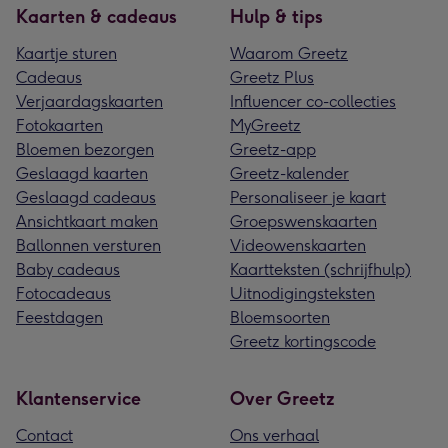
Kaarten & cadeaus
Hulp & tips
Kaartje sturen
Waarom Greetz
Cadeaus
Greetz Plus
Verjaardagskaarten
Influencer co-collecties
Fotokaarten
MyGreetz
Bloemen bezorgen
Greetz-app
Geslaagd kaarten
Greetz-kalender
Geslaagd cadeaus
Personaliseer je kaart
Ansichtkaart maken
Groepswenskaarten
Ballonnen versturen
Videowenskaarten
Baby cadeaus
Kaartteksten (schrijfhulp)
Fotocadeaus
Uitnodigingsteksten
Feestdagen
Bloemsoorten
Greetz kortingscode
Klantenservice
Over Greetz
Contact
Ons verhaal