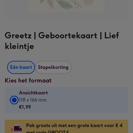
Greetz | Geboortekaart | Lief
kleintje
Eén kaart
Stapelkorting
Kies het formaat
Ansichtkaart
Ansichtkaart
118 x 166 mm
-
€1,99
€1,99
-
Pak groots uit met een grote kaart voor € 4
118
met code GROOT4