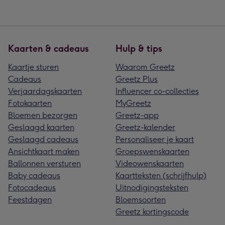
Kaarten & cadeaus
Hulp & tips
Kaartje sturen
Waarom Greetz
Cadeaus
Greetz Plus
Verjaardagskaarten
Influencer co-collecties
Fotokaarten
MyGreetz
Bloemen bezorgen
Greetz-app
Geslaagd kaarten
Greetz-kalender
Geslaagd cadeaus
Personaliseer je kaart
Ansichtkaart maken
Groepswenskaarten
Ballonnen versturen
Videowenskaarten
Baby cadeaus
Kaartteksten (schrijfhulp)
Fotocadeaus
Uitnodigingsteksten
Feestdagen
Bloemsoorten
Greetz kortingscode