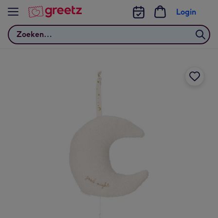
Bekijk meer
Login
Zoeken