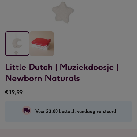
Little
Little
Little Dutch | Muziekdoosje |
Dutch
Dutch
|
|
Newborn Naturals
Muziekdoosje
Muziekdoosje
|
|
€ 19,99
Newborn
Newborn
Naturals
Naturals
afbeelding
afbeelding
Voor 23.00 besteld, vandaag verstuurd.
1
2