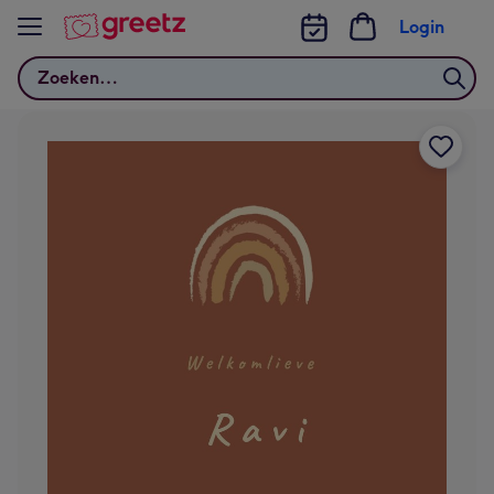
Bekijk meer
Login
Zoeken