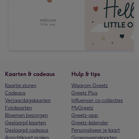
Kaarten & cadeaus
Hulp & tips
Kaartje sturen
Waarom Greetz
Cadeaus
Greetz Plus
Verjaardagskaarten
Influencer co-collecties
Fotokaarten
MyGreetz
Bloemen bezorgen
Greetz-app
Geslaagd kaarten
Greetz-kalender
Geslaagd cadeaus
Personaliseer je kaart
Ansichtkaart maken
Groepswenskaarten