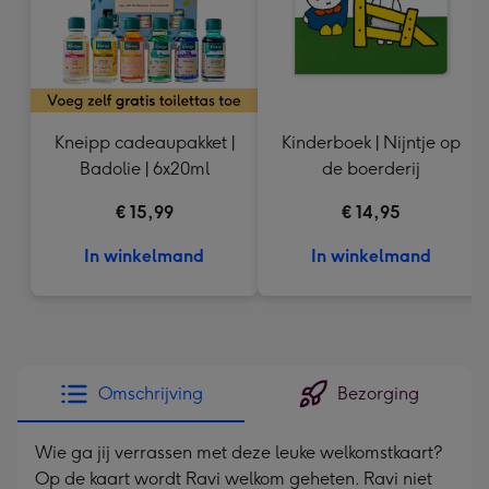
Kneipp cadeaupakket |
Kinderboek | Nijntje op
Badolie | 6x20ml
de boerderij
€ 15,99
€ 14,95
In winkelmand
In winkelmand
Omschrijving
Bezorging
Wie ga jij verrassen met deze leuke welkomstkaart?
Op de kaart wordt Ravi welkom geheten. Ravi niet