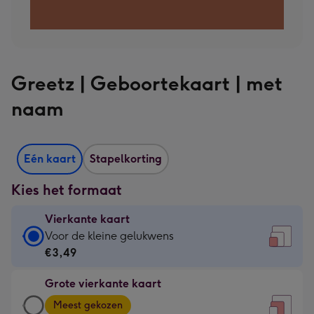
Greetz | Geboortekaart | met
naam
Eén kaart
Stapelkorting
Kies het formaat
Vierkante kaart
Vierkante
Voor de kleine gelukwens
kaart
€3,49
-
Grote vierkante kaart
€3,49
Grote
-
Meest gekozen