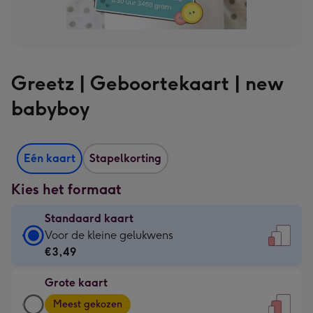
Greetz | Geboortekaart | new
babyboy
Eén kaart
Stapelkorting
Kies het formaat
Standaard kaart
Standaard
Voor de kleine gelukwens
kaart
€3,49
-
Grote kaart
€3,49
Grote
-
Meest gekozen