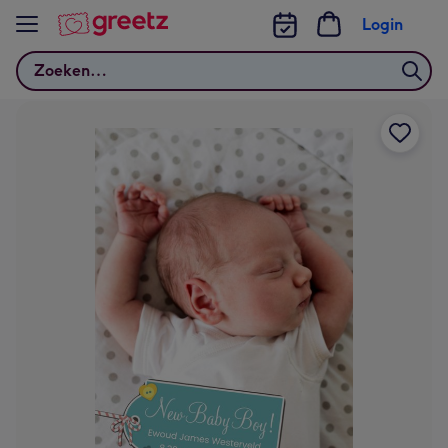
Bekijk meer
Login
Zoeken