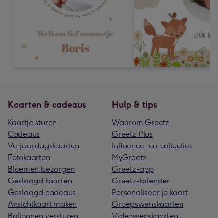
Kaarten & cadeaus
Hulp & tips
Kaartje sturen
Waarom Greetz
Cadeaus
Greetz Plus
Verjaardagskaarten
Influencer co-collecties
Fotokaarten
MyGreetz
Bloemen bezorgen
Greetz-app
Geslaagd kaarten
Greetz-kalender
Geslaagd cadeaus
Personaliseer je kaart
Ansichtkaart maken
Groepswenskaarten
Ballonnen versturen
Videowenskaarten