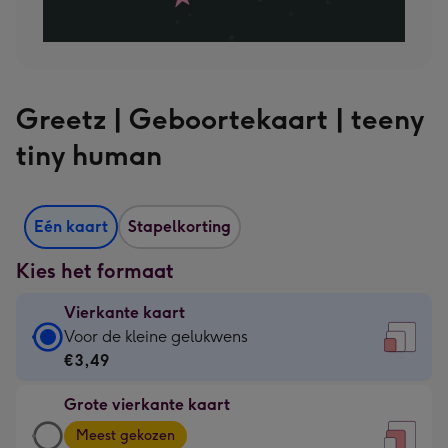
Greetz | Geboortekaart | teeny
tiny human
Eén kaart
Stapelkorting
Kies het formaat
Vierkante kaart
Vierkante
Voor de kleine gelukwens
kaart
€3,49
-
Grote vierkante kaart
€3,49
Grote
-
Meest gekozen