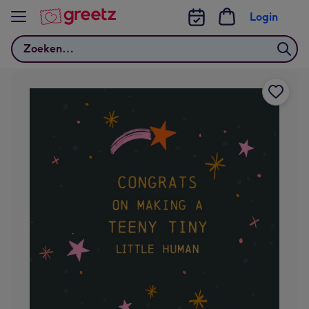
Bekijk meer
Login
Zoeken