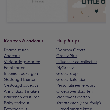
Kaarten & cadeaus
Hulp & tips
Kaartje sturen
Waarom Greetz
Cadeaus
Greetz Plus
Verjaardagskaarten
Influencer co-collecties
Fotokaarten
MyGreetz
Bloemen bezorgen
Greetz-app
Geslaagd kaarten
Greetz-kalender
Geslaagd cadeaus
Personaliseer je kaart
Ansichtkaart maken
Groepswenskaarten
Ballonnen versturen
Videowenskaarten
Baby cadeaus
Kaartteksten (schrijfhulp)
Fotocadeaus
Uitnodigingsteksten