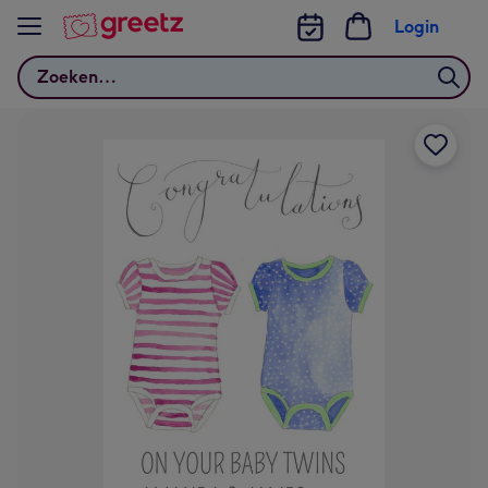
Bekijk meer
Login
Zoeken