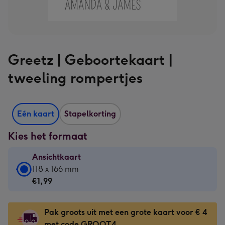
Greetz | Geboortekaart |
tweeling rompertjes
Eén kaart
Stapelkorting
Kies het formaat
Ansichtkaart
Ansichtkaart
118 x 166 mm
-
€1,99
€1,99
-
Pak groots uit met een grote kaart voor € 4
118
met code GROOT4