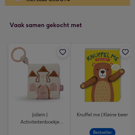
x
166
mm
-
Vaak samen gekocht met
Dimensions:
118
x
166
mm
Jollein |
Knuffel me | Kleine beer
Activiteitenboekje
Flower
Bestseller