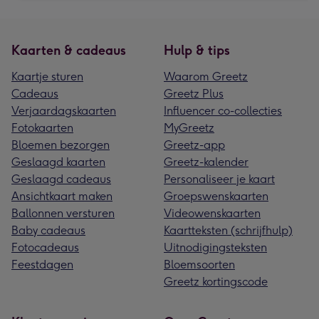
Kaarten & cadeaus
Hulp & tips
Kaartje sturen
Waarom Greetz
Cadeaus
Greetz Plus
Verjaardagskaarten
Influencer co-collecties
Fotokaarten
MyGreetz
Bloemen bezorgen
Greetz-app
Geslaagd kaarten
Greetz-kalender
Geslaagd cadeaus
Personaliseer je kaart
Ansichtkaart maken
Groepswenskaarten
Ballonnen versturen
Videowenskaarten
Baby cadeaus
Kaartteksten (schrijfhulp)
Fotocadeaus
Uitnodigingsteksten
Feestdagen
Bloemsoorten
Greetz kortingscode