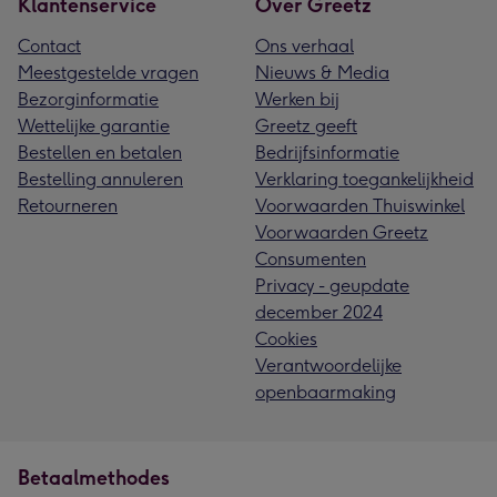
Klantenservice
Over Greetz
Contact
Ons verhaal
Meestgestelde vragen
Nieuws & Media
Bezorginformatie
Werken bij
Wettelijke garantie
Greetz geeft
Bestellen en betalen
Bedrijfsinformatie
Bestelling annuleren
Verklaring toegankelijkheid
Retourneren
Voorwaarden Thuiswinkel
Voorwaarden Greetz
Consumenten
Privacy - geupdate
december 2024
Cookies
Verantwoordelijke
openbaarmaking
Betaalmethodes