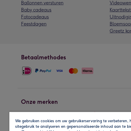
Ballonnen versturen
Videowen
Baby cadeaus
Kaarttekst
Fotocadeaus
Uitnodigi
Feestdagen
Bloemsoo
Greetz ko
Betaalmethodes
Onze merken
We gebruiken cookies om uw gebruikerservaring te verbeteren, 
sitegebruik te analyseren en gepersonaliseerde inhoud aan te b