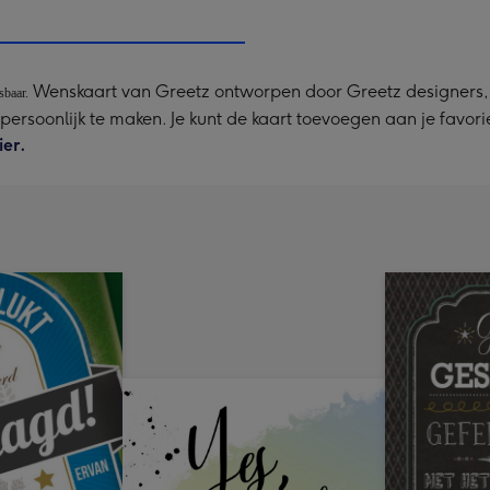
x
333
mm
Wenskaart van Greetz ontworpen door Greetz designers, v
sbaar.
a persoonlijk te maken. Je kunt de kaart toevoegen aan je favor
ier.