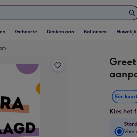
elijst
Vervolgkeuzelijst
Vervolgkeuzelijst
Vervolgkeuzelijst
Vervolgkeuzeli
en
Geboorte
Denken aan
Ballonnen
Huwelijk
penen
Geboorte openen
Denken aan openen
Ballonnen openen
Huwelijk open
aam
Greet
aanp
Eén kaar
Kies het 
Stan
Stan
Voor 