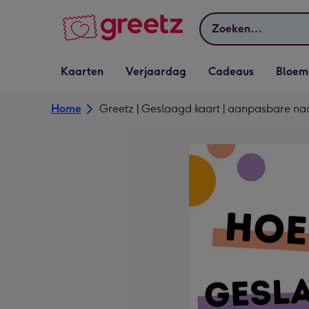
Bekijk meer
Zoeken
Vervolgkeuzelijst
Vervolgkeuzelijst
Vervolgkeuzelijst
Vervolgkeuz
Kaarten
Verjaardag
Cadeaus
Bloem
Kaarten openen
Verjaardag openen
Cadeaus openen
Bloemen o
Home
Greetz | Geslaagd kaart | aanpasbare n