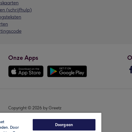
skaarten
en (schrijfhulp)
ngsteksten
rten
rtingscode
Onze Apps
O
Copyright © 2026 by Greetz
het
Doorgaan
ieden. Door