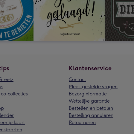
tips
Klantenservice
reetz
Contact
us
Meestgestelde vragen
 co-collecties
Bezorginformatie
Wettelijke garantie
pp
Bestellen en betalen
lender
Bestelling annuleren
eer je kaart
Retourneren
nskaarten