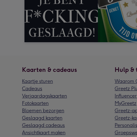
Kaarten & cadeaus
Hulp & 
Kaartje sturen
Waarom G
Cadeaus
Greetz Pl
Verjaardagskaarten
Influencer
Fotokaarten
MyGreetz
Bloemen bezorgen
Greetz-a
Geslaagd kaarten
Greetz-ka
Geslaagd cadeaus
Personalis
Ansichtkaart maken
Groepswe