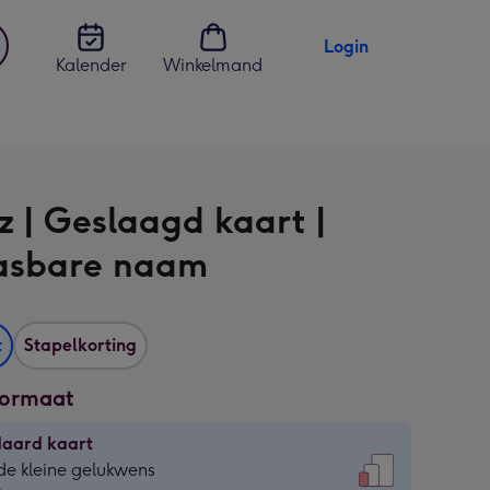
Login
Kalender
Winkelmand
jst
en
z | Geslaagd kaart |
asbare naam
t
Stapelkorting
formaat
daard kaart
daard
de kleine gelukwens