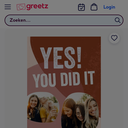
Bekijk meer
Login
Zoeken