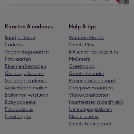
Kaarten & cadeaus
Hulp & tips
Kaartje sturen
Waarom Greetz
Cadeaus
Greetz Plus
Verjaardagskaarten
Influencer co-collecties
Fotokaarten
MyGreetz
Bloemen bezorgen
Greetz-app
Geslaagd kaarten
Greetz-kalender
Geslaagd cadeaus
Personaliseer je kaart
Ansichtkaart maken
Groepswenskaarten
Ballonnen versturen
Videowenskaarten
Baby cadeaus
Kaartteksten (schrijfhulp)
Fotocadeaus
Uitnodigingsteksten
Feestdagen
Bloemsoorten
Greetz kortingscode