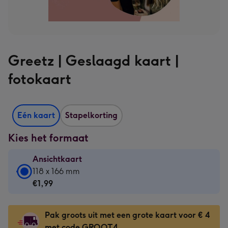
Greetz | Geslaagd kaart |
fotokaart
Eén kaart
Stapelkorting
Kies het formaat
Ansichtkaart
Ansichtkaart
118 x 166 mm
-
€1,99
€1,99
-
Pak groots uit met een grote kaart voor € 4
118
met code GROOT4