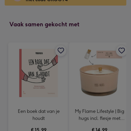
x
166
mm
-
Vaak samen gekocht met
Dimensions:
118
x
166
mm
Een boek dat van je
My Flame Lifestyle | Big
houdt
hugs incl. flesje met
tekst
€ 15,99
€ 14,99