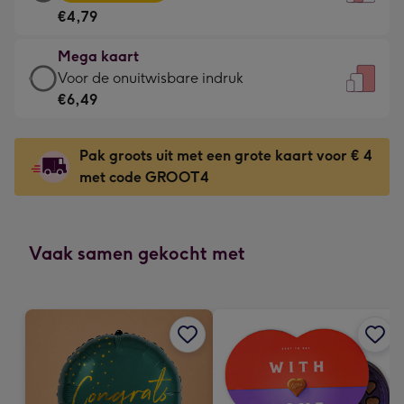
kaart
Voor
€4,79
-
de
€4,79
kleine
Mega kaart
-
gelukwens
Mega
Voor de onuitwisbare indruk
Meest
-
kaart
€6,49
gekozen
Dimensions:
-
-
120
€6,49
Dimensions:
Pak groots uit met een grote kaart voor € 4
x
-
167
met code GROOT4
160
Voor
x
mm
de
231
onuitwisbare
mm
indruk
Vaak samen gekocht met
-
Dimensions:
241
x
333
mm