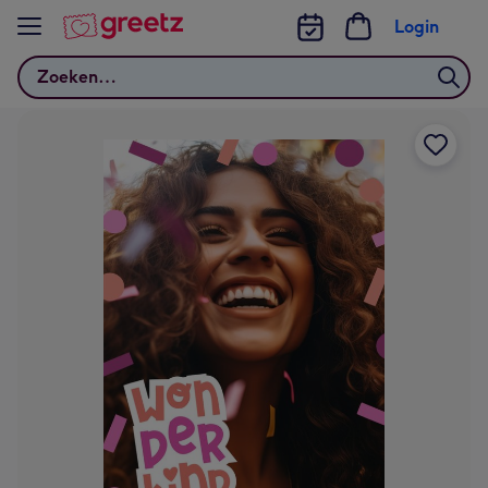
Bekijk meer
Login
Zoeken