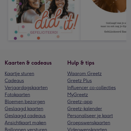
Kaarten & cadeaus
Hulp & tips
Kaartje sturen
Waarom Greetz
Cadeaus
Greetz Plus
Verjaardagskaarten
Influencer co-collecties
Fotokaarten
MyGreetz
Bloemen bezorgen
Greetz-app
Geslaagd kaarten
Greetz-kalender
Geslaagd cadeaus
Personaliseer je kaart
Ansichtkaart maken
Groepswenskaarten
Ballonnen versturen
Videowenskaarten