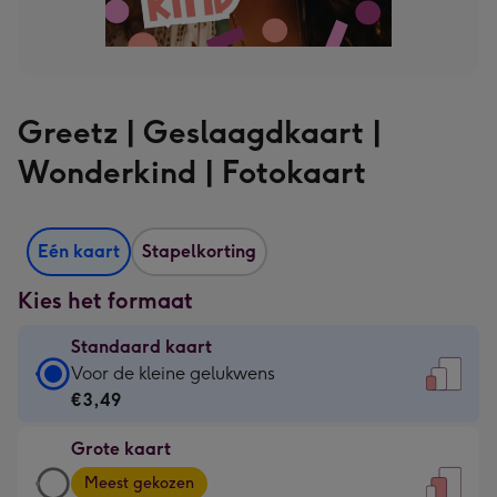
Greetz | Geslaagdkaart |
Wonderkind | Fotokaart
Eén kaart
Stapelkorting
Kies het formaat
Standaard kaart
Standaard
Voor de kleine gelukwens
kaart
€3,49
-
Grote kaart
€3,49
Grote
-
Meest gekozen