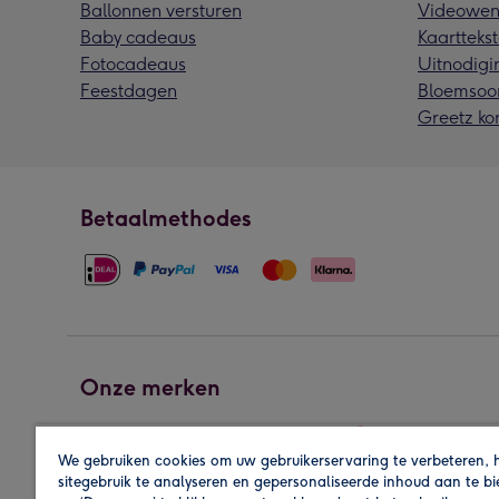
Ballonnen versturen
Videowen
Baby cadeaus
Kaarttekst
Fotocadeaus
Uitnodigi
Feestdagen
Bloemsoo
Greetz ko
Betaalmethodes
Onze merken
We gebruiken cookies om uw gebruikerservaring te verbeteren, 
sitegebruik te analyseren en gepersonaliseerde inhoud aan te b