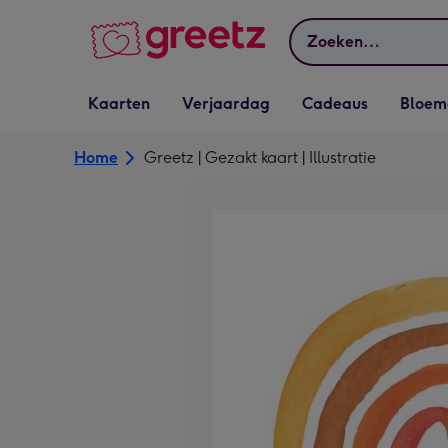
Bekijk meer
Zoeken
Vervolgkeuzelijst
Vervolgkeuzelijst
Vervolgkeuzelijst
Vervolgkeuz
Kaarten
Verjaardag
Cadeaus
Bloem
Kaarten openen
Verjaardag openen
Cadeaus openen
Bloemen o
Home
Greetz | Gezakt kaart | Illustratie