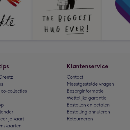
tips
Klantenservice
reetz
Contact
us
Meestgestelde vragen
 co-collecties
Bezorginformatie
Wettelijke garantie
pp
Bestellen en betalen
lender
Bestelling annuleren
eer je kaart
Retourneren
nskaarten