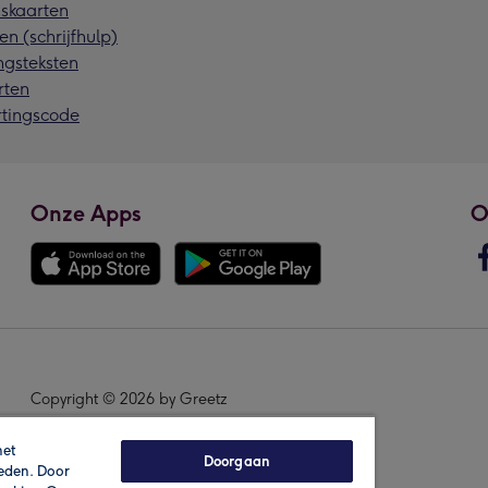
skaarten
en (schrijfhulp)
ngsteksten
rten
rtingscode
Onze Apps
O
Copyright © 2026 by Greetz
het
Doorgaan
ieden. Door