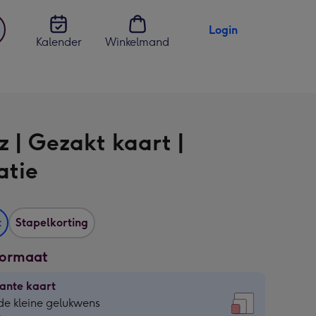
Login
Kalender
Winkelmand
jst
en
z | Gezakt kaart |
ratie
t
Stapelkorting
formaat
ante kaart
ante
de kleine gelukwens