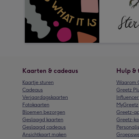
Kaarten & cadeaus
Hulp & 
Kaartje sturen
Waarom G
Cadeaus
Greetz Pl
Verjaardagskaarten
Influencer
Fotokaarten
MyGreetz
Bloemen bezorgen
Greetz-a
Geslaagd kaarten
Greetz-ka
Geslaagd cadeaus
Personalis
Ansichtkaart maken
Groepswe