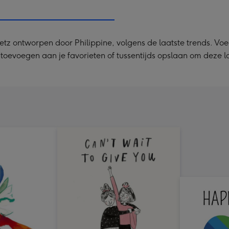
240
x
240
z ontworpen door Philippine, volgens de laatste trends. Voeg j
mm
rt toevoegen aan je favorieten of tussentijds opslaan om deze 