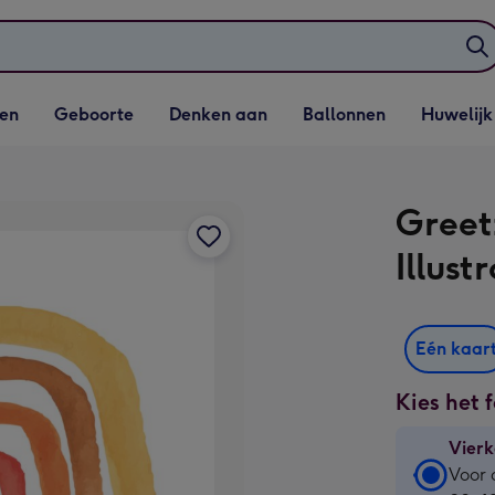
elijst
Vervolgkeuzelijst
Vervolgkeuzelijst
Vervolgkeuzelijst
Vervolgkeuzeli
en
Geboorte
Denken aan
Ballonnen
Huwelijk
penen
Geboorte openen
Denken aan openen
Ballonnen openen
Huwelijk open
Greet
Illust
Eén kaar
Kies het 
Vierk
Vierk
Voor 